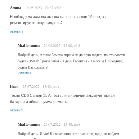
Алина
12.08.2023 - 22:37, сб
#
Необходима замена экрана на tecno camon 19 neo, вы
ремонтируете такую модель?
ответить
МыПочиним
26.08.2023 - 12:08, сб
#
Добрый день, Алина! Замена экрана на данную модель по стоимости
будет - 3500Р Сроки работ - 1 день Гарантия - 3 месяца Приходите,
будем Вас ожидать!
ответить
Иван
25.07.2022 - 13:43, пн
#
Tecno CD6 Camon 15 Air есть ли в наличии аккумуляторная
батарея и общая сумма ремонта.
ответить
МыПочиним
25.07.2022 - 13:48, пн
#
Добрый день, Иван! К сожалению нет в наличии, вряд ли найдем