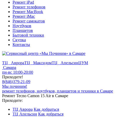
Ремонт iPad
Ремонт телефонов
Ремонт MacBook
Ремонт iMac
Ремонт самокатов
Ноутбуков
Планшетов
Бытовой техники
Скупка
Контакты
ТЦ Аврора
ТЦ Максидом
ТЦ Апельсин
ЦУМ
Самара
пн-вс 10:00-20:00
Приходите!
8
(
846
)
379-21-09
Мы починим!
ремонт телефонов, ноутбуков, планшетов и техники в Самаре
Ремонт Tecno Camon 15 Air в Самаре
Приходите:
ТЦ Аврора
Как добраться
ТЦ Апельсин
Как добраться