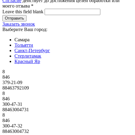
Согласие
действует до достижения целей обработки или
моего отзыва
*
Leave this field blank
Заказать звонок
Выберите Ваш город:
Самара
Тольятти
Санкт-Петербург
Стерлитамак
Красный Яр
8
846
379-21-09
88463792109
8
846
300-47-31
88463004731
8
846
300-47-32
88463004732