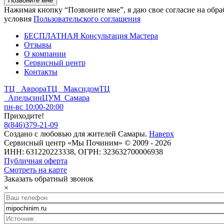
Нажимая кнопку “Позвоните мне”, я даю свое согласие на обр
условия
Пользовательского соглашения
БЕСПЛАТНАЯ Консультация Мастера
Отзывы
О компании
Сервисный центр
Контакты
ТЦ Аврора
ТЦ Максидом
ТЦ
Апельсин
ЦУМ Самара
пн-вс 10:00-20:00
Приходите!
8
(
846
)
379-21-09
Создано с
любовью
для
жителей Самары
.
Наверх
Сервисный центр «Мы Починим» © 2009 - 2026
ИНН: 631220223338, ОГРН: 323632700006938
Публичная оферта
Смотреть на карте
Заказать обратный звонок
×