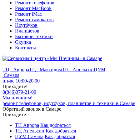
Ремонт телефонов
Ремонт MacBook
Ремонт iMac
Ремонт самокатов
Ноутбуков
Планшетов
Бытовой техники
Скупка
Контакты
ТЦ Аврора
ТЦ Максидом
ТЦ Апельсин
ЦУМ
Самара
пн-вс 10:00-20:00
Приходите!
8
(
846
)
379-21-09
Мы починим!
ремонт телефонов, ноутбуков, планшетов и техники в Самаре
Обратный звонок в Самаре
Приходите:
ТЦ Аврора
Как добраться
ТЦ Апельсин
Как добраться
ЦУМ Самара
Как добраться