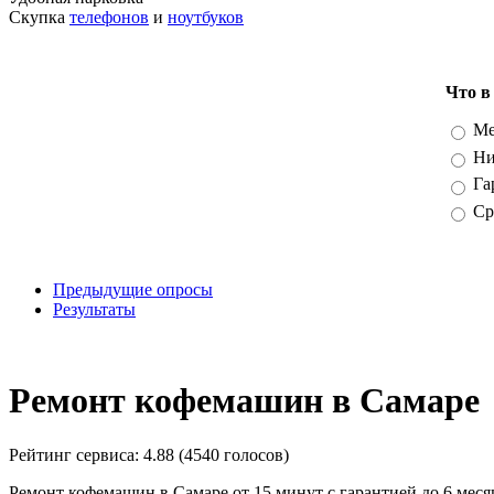
Скупка
телефонов
и
ноутбуков
Что в
Вари
Ме
Ни
Га
Ср
Предыдущие опросы
Результаты
_
Ремонт кофемашин в Самаре
Рейтинг сервиса:
4.88 (4540 голосов)
Ремонт кофемашин в Самаре от 15 минут с гарантией до 6 мес