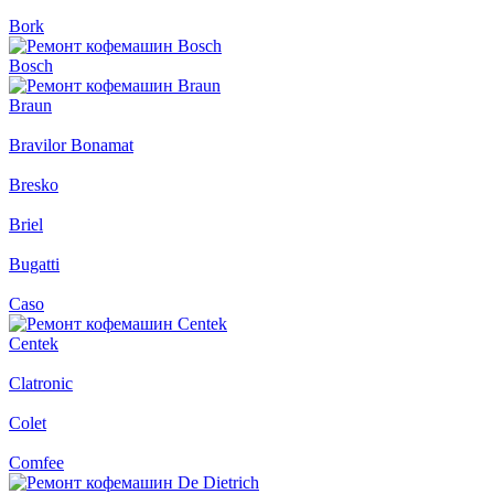
Bork
Bosch
Braun
Bravilor Bonamat
Bresko
Briel
Bugatti
Caso
Centek
Clatronic
Colet
Comfee