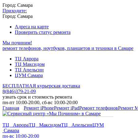
Город: Самара
Приходите:
Город: Самара
Адреса на карте
Проверить статус ремонта
Мы починим!
ремонт телефонов, ноутбуков, планшетов и техники в Самаре
ТЦ Аврора
ТЦ Максидом
ТЦ Апельсин
ЦУМ Самара
БЕСПЛАТНАЯ курьерская доставка
8
(
846
)
379-21-09
узнать срок и стоимость ремонта
пн-пт 10:00-20:00, сб-вс 10:00-20:00
Главная
Ремонт iPhone
Ремонт iPad
Ремонт телефонов
Ремонт 
ТЦ Аврора
ТЦ Максидом
ТЦ Апельсин
ЦУМ
Самара
пн-вс 10:00-20:00