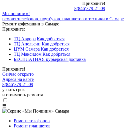
Приходите!
8
(
846
)
379-21-09
Мы починим!
ремонт телефонов, ноутбуков, планшетов и техники в Самаре
Ремонт кофемашин в Самаре
Приходите:
ТЦ Аврора
Как добраться
ТЦ Апельсин
Как добраться
ЦУМ Самара
Как добраться
ТЦ Максидом
Как добраться
БЕСПЛАТНАЯ курьерская доставка
Приходите!
Сейчас открыто
Адреса на карте
8
(
846
)
379-21-09
узнать срок
и стоимость ремонта
☰
Ремонт телефонов
Ремонт планшетов