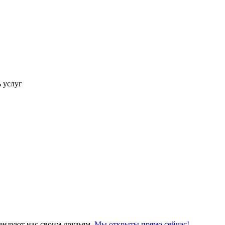
ь услуг
ендуют нас своим друзьям.
Мы открыты прямо сейчас!