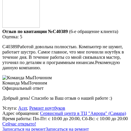
Отзыв по квитанции №C40389
(6-е обращение клиента)
Оценка: 5
C40389Работой довольна полностью. Компьютер не шумит,
работает шустро. Самое главное, что мне почнили ноутбук в
течение дня. В течение работы со мной связывался мастер,
уточнял по деталям и программным нюансам.Рекомендую
данную компанию.
Команда МыПочиним
Официальный ответ
Добрый день! Спасибо за Ваш отзыв о нашей работе :)
Услуга:
Acer
,
Ремонт ноутбуков
Адрес обращения:
Сервисный центр в ТЦ "Аврора" (Самара)
Время работы:
Пн-Пт: с 10:00 до 20:00, Сб-Вс: с 10:00 до 20:00
Сейчас открыто!
Записаться на ремонт
Записаться на ремонт