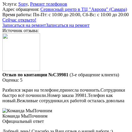
Услуга:
Sony
,
Ремонт телефонов
Адрес обращения:
Сервисный центр в ТЦ "Аврора" (Самара)
Время работы:
Пн-Пт: с 10:00 до 20:00, Сб-Вс: с 10:00 до 20:00
Сейчас открыто!
Записаться на ремонт
Записаться на ремонт
Источник отзыва:
Отзыв по квитанции №C39981
(3-е обращение клиента)
Оценка: 5
Разбился экран на телефоне,принесла починить.Сотрудники
быстро всё починили.Номер заказа 39981.Телефон как
новый.Вежливые сотрудники,их работой осталась довольна
Команда МыПочиним
Официальный ответ
Добрый день! Спасибо за Ваш отзыв о нашей работе :)