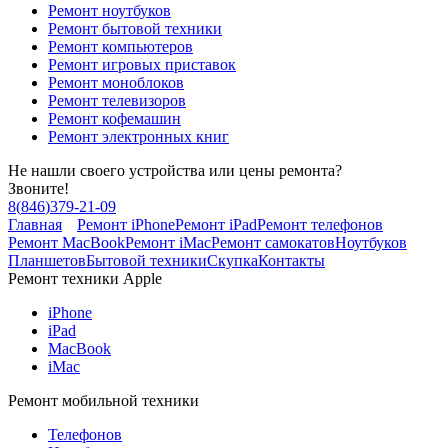
Ремонт ноутбуков
Ремонт бытовой техники
Ремонт компьютеров
Ремонт игровых приставок
Ремонт моноблоков
Ремонт телевизоров
Ремонт кофемашин
Ремонт электронных книг
Не нашли своего устройства или цены ремонта?
Звоните!
8
(
846
)
379-21-09
Главная
Ремонт iPhone
Ремонт iPad
Ремонт телефонов
Ремонт MacBook
Ремонт iMac
Ремонт самокатов
Ноутбуков
Планшетов
Бытовой техники
Скупка
Контакты
Ремонт техники Apple
iPhone
iPad
MacBook
iMac
Ремонт мобильной техники
Телефонов