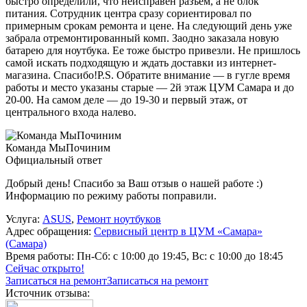
быстро определили, что неисправен разъем, а не блок
питания. Сотрудник центра сразу сориентировал по
примерным срокам ремонта и цене. На следующий день уже
забрала отремонтированный комп. Заодно заказала новую
батарею для ноутбука. Ее тоже быстро привезли. Не пришлось
самой искать подходящую и ждать доставки из интернет-
магазина. Спасибо!P.S. Обратите внимание — в гугле время
работы и место указаны старые — 2й этаж ЦУМ Самара и до
20-00. На самом деле — до 19-30 и первый этаж, от
центрального входа налево.
Команда МыПочиним
Официальный ответ
Добрый день! Спасибо за Ваш отзыв о нашей работе :)
Информацию по режиму работы поправили.
Услуга:
ASUS
,
Ремонт ноутбуков
Адрес обращения:
Сервисный центр в ЦУМ «Самара»
(Самара)
Время работы:
Пн-Сб: с 10:00 до 19:45, Вс: с 10:00 до 18:45
Сейчас открыто!
Записаться на ремонт
Записаться на ремонт
Источник отзыва: