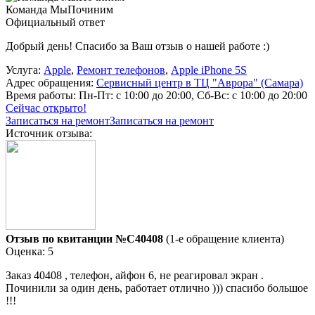
Команда МыПочиним
Официальный ответ
Добрый день! Спасибо за Ваш отзыв о нашей работе :)
Услуга:
Apple
,
Ремонт телефонов
,
Apple iPhone 5S
Адрес обращения:
Сервисный центр в ТЦ "Аврора" (Самара)
Время работы:
Пн-Пт: с 10:00 до 20:00, Сб-Вс: с 10:00 до 20:00
Сейчас открыто!
Записаться на ремонт
Записаться на ремонт
Источник отзыва:
Отзыв по квитанции №C40408
(1-е обращение клиента)
Оценка: 5
Заказ 40408 , телефон, айфон 6, не реагировал экран .
Починили за один день, работает отлично ))) спасибо большое
!!!