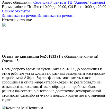
Адрес обращения:
Сервисный центр в ТЦ "Аврора" (Самара)
Время работы:
Пн-Пт: с 10:00 до 20:00, Сб-Вс: с 10:00 до 20:00
Сейчас открыто!
Записаться на ремонт
Записаться на ремонт
Источник отзыва:
Отзыв по квитанции №Z61833
(1-е обращение клиента)
Оценка: 5
Всем доброго времени суток! Заказ Z61833.До обращения к
этим ребятам устал ходить по разным ремонтным мастерским
с проблемой Айфон 5s(телефон сам мог писать текст
сообщения в стиле «абракатабра»,экран то реагирова,то не
отзывался на касания..)После обращения-проблема была
решена качественно,быстро и в достаточно демократичной
стоимости.Спасибо за чуткий подход к клиентам и отличный
сервис