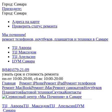
Город: Самара
Приходите:
Город: Самара
Адреса на карте
Проверить статус ремонта
Мы починим!
ремонт телефонов, ноутбуков, планшетов и техники в Самаре
ТЦ Аврора
ТЦ Максидом
ТЦ Апельсин
ЦУМ Самара
8
(
846
)
379-21-09
узнать срок и стоимость ремонта
пн-пт 10:00-20:00, сб-вс 10:00-20:00
Главная
Ремонт iPhone
Ремонт iPad
Ремонт телефонов
Ремонт MacBook
Ремонт iMac
Ремонт самокатов
Ноутбуков
Планшетов
Бытовой техники
Скупка
Контакты
ТЦ Аврора
ТЦ Максидом
ТЦ Апельсин
ЦУМ
Самара