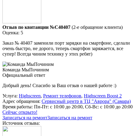
Отзыв по квитанции №C40407
(2-е обращение клиента)
Оценка: 5
Заказ № 40407 заменили порт зарядки на смартфоне, сделали
очень быстро, не дорого, теперь смартфон заряжается, все
супер! Всегда чиним технику у этих ребят)
Команда МыПочиним
Официальный ответ
Добрый день! Спасибо за Ваш отзыв о нашей работе :)
Услуга:
Highscreen
,
Ремонт телефонов
,
Highscreen Boost 2
Адрес обращения:
Сервисный центр в ТЦ "Аврора" (Самара)
Время работы:
Пн-Пт: с 10:00 до 20:00, Сб-Вс: с 10:00 до 20:00
Сейчас открыто!
Записаться на ремонт
Записаться на ремонт
Источник отзыва: