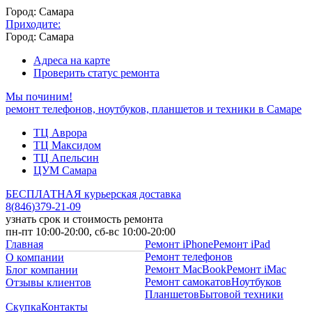
Город: Самара
Приходите:
Город: Самара
Адреса на карте
Проверить статус ремонта
Мы починим!
ремонт телефонов, ноутбуков, планшетов и техники в Самаре
ТЦ Аврора
ТЦ Максидом
ТЦ Апельсин
ЦУМ Самара
БЕСПЛАТНАЯ курьерская доставка
8
(
846
)
379-21-09
узнать срок и стоимость ремонта
пн-пт 10:00-20:00, сб-вс 10:00-20:00
Главная
Ремонт iPhone
Ремонт iPad
Ремонт телефонов
О компании
Ремонт MacBook
Ремонт iMac
Блог компании
Ремонт самокатов
Ноутбуков
Отзывы клиентов
Планшетов
Бытовой техники
Скупка
Контакты