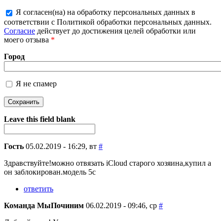
Я согласен(на) на обработку персональных данных в
соответствии с Политикой обработки персональных данных.
Более подробная информация о текстовых форматах
Согласие
действует до достижения целей обработки или
моего отзыва
*
Город
Я не спамер
Я спамер
Leave this field blank
Гость
05.02.2019 - 16:29, вт
#
Здравствуйте!можно отвязать iCloud старого хозяина,купил а
он заблокирован.модель 5c
ответить
Команда МыПочиним
06.02.2019 - 09:46, ср
#