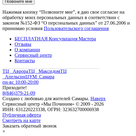
Нажимая кнопку “Позвоните мне”, я даю свое согласие на
обработку моих персональных данных в соответствии с
законом №152-ФЗ “О персональных данных” от 27.06.2006 и
принимаю условия
Пользовательского соглашения
БЕСПЛАТНАЯ Консультация Мастера
Отзывы
О компании
Сервисный центр
Контакты
ТЦ Аврора
ТЦ Максидом
ТЦ
Апельсин
ЦУМ Самара
пн-вс 10:00-20:00
Приходите!
8
(
846
)
379-21-09
Создано с
любовью
для
жителей Самары
.
Наверх
Сервисный центр «Мы Починим» © 2009 - 2026
ИНН: 631220223338, ОГРН: 323632700006938
Публичная оферта
Смотреть на карте
Заказать обратный звонок
×