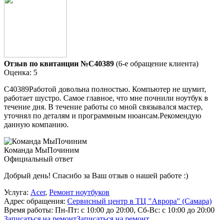
Отзыв по квитанции №C40389
(6-е обращение клиента)
Оценка: 5
C40389Работой довольна полностью. Компьютер не шумит,
работает шустро. Самое главное, что мне почнили ноутбук в
течение дня. В течение работы со мной связывался мастер,
уточнял по деталям и программным нюансам.Рекомендую
данную компанию.
Команда МыПочиним
Официальный ответ
Добрый день! Спасибо за Ваш отзыв о нашей работе :)
Услуга:
Acer
,
Ремонт ноутбуков
Адрес обращения:
Сервисный центр в ТЦ "Аврора" (Самара)
Время работы:
Пн-Пт: с 10:00 до 20:00, Сб-Вс: с 10:00 до 20:00
Записаться на ремонт
Записаться на ремонт