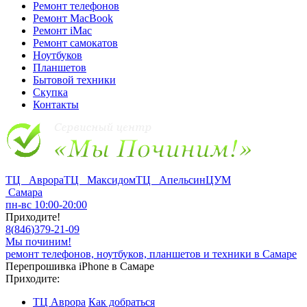
Ремонт телефонов
Ремонт MacBook
Ремонт iMac
Ремонт самокатов
Ноутбуков
Планшетов
Бытовой техники
Скупка
Контакты
ТЦ Аврора
ТЦ Максидом
ТЦ Апельсин
ЦУМ
Самара
пн-вс 10:00-20:00
Приходите!
8
(
846
)
379-21-09
Мы починим!
ремонт телефонов, ноутбуков, планшетов и техники в Самаре
Перепрошивка iPhone в Самаре
Приходите:
ТЦ Аврора
Как добраться