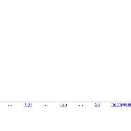
…
+10
…
+25
…
50
последня