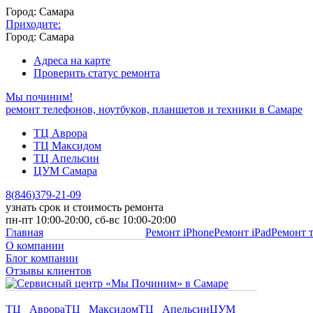
Город: Самара
Приходите:
Город: Самара
Адреса на карте
Проверить статус ремонта
Мы починим!
ремонт телефонов, ноутбуков, планшетов и техники в Самаре
ТЦ Аврора
ТЦ Максидом
ТЦ Апельсин
ЦУМ Самара
8
(
846
)
379-21-09
узнать срок и стоимость ремонта
пн-пт 10:00-20:00, сб-вс 10:00-20:00
Главная
Ремонт iPhone
Ремонт iPad
Ремонт 
О компании
Блог компании
Отзывы клиентов
ТЦ Аврора
ТЦ Максидом
ТЦ Апельсин
ЦУМ