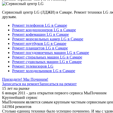
Сервисный центр LG (ЛДЖИ) в Самаре. Ремонт техники LG люб
друзьям.
Ремонт телефонов LG в Самаре
Ремонт кондиционеров LG в Самаре
Ремонт кофемашин LG в Самаре
Ремонт морозильных камер LG в Самаре
Ремонт ноутбуков LG в Самаре
Ремонт планшетов LG в Самаре
Ремонт посудомоечных машин LG в Самаре
Ремонт стиральных машин LG в Самаре
Ремонт сушильных машин LG в Самаре
Ремонт телевизоров LG
Ремонт холодильников LG в Самаре
Приходите! Мы Починим!
Записаться на ремонт
Записаться на ремонт
15 лет на рынке
6 января 2011 - дата открытия первого сервиса МыПочиним
Крупнейший сервис
МыПочиним является самым крупным частным сервисным цент
141904 ремонтов
Столько единиц техники было успешно починено. И мы с удов