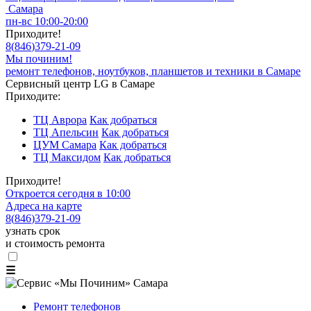
Самара
пн-вс 10:00-20:00
Приходите!
8
(
846
)
379-21-09
Мы починим!
ремонт телефонов, ноутбуков, планшетов и техники в Самаре
Сервисный центр LG в Самаре
Приходите:
ТЦ Аврора
Как добраться
ТЦ Апельсин
Как добраться
ЦУМ Самара
Как добраться
ТЦ Максидом
Как добраться
Приходите!
Откроется сегодня в 10:00
Адреса на карте
8
(
846
)
379-21-09
узнать срок
и стоимость ремонта
☰
Ремонт телефонов