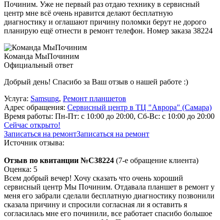
Починим. Уже не первый раз отдаю технику в сервисный
центр мне всё очень нравится делают бесплатную
диагностику и оглашают причину поломки берут не дорого
планирую ещё отнести в ремонт телефон. Номер заказа 38224
Команда МыПочиним
Официальный ответ
Добрый день! Спасибо за Ваш отзыв о нашей работе :)
Услуга:
Samsung
,
Ремонт планшетов
Адрес обращения:
Сервисный центр в ТЦ "Аврора" (Самара)
Время работы:
Пн-Пт: с 10:00 до 20:00, Сб-Вс: с 10:00 до 20:00
Сейчас открыто!
Записаться на ремонт
Записаться на ремонт
Источник отзыва:
Отзыв по квитанции №C38224
(7-е обращение клиента)
Оценка: 5
Всем добрый вечер! Хочу сказать что очень хороший
сервисный центр Мы Починим. Отдавала планшет в ремонт у
меня его забрали сделали бесплатную диагностику позвонили
сказала причину и спросили согласная ли я оставить я
согласилась мне его починили, все работает спасибо большое