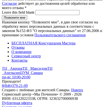
Согласие
действует до достижения целей обработки или
моего отзыва
*
Leave this field blank
Нажимая кнопку “Позвоните мне”, я даю свое согласие на
обработку моих персональных данных в соответствии с
законом №152-ФЗ “О персональных данных” от 27.06.2006 и
принимаю условия
Пользовательского соглашения
БЕСПЛАТНАЯ Консультация Мастера
Отзывы
О компании
Сервисный центр
Контакты
ТЦ Аврора
ТЦ Максидом
ТЦ
Апельсин
ЦУМ Самара
пн-вс 10:00-20:00
Приходите!
8
(
846
)
379-21-09
Создано с
любовью
для
жителей Самары
.
Наверх
Сервисный центр «Мы Починим» © 2009 - 2026
ИНН: 631220223338, ОГРН: 323632700006938
Публичная оферта