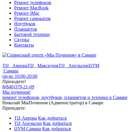
Ремонт телефонов
Ремонт MacBook
Ремонт iMac
Ремонт самокатов
Ноутбуков
Планшетов
Бытовой техники
Скупка
Контакты
ТЦ Аврора
ТЦ Максидом
ТЦ Апельсин
ЦУМ
Самара
пн-вс 10:00-20:00
Приходите!
8
(
846
)
379-21-09
Мы починим!
ремонт телефонов, ноутбуков, планшетов и техники в Самаре
Николай МыПочиним (Администратор) в Самаре
Приходите:
ТЦ Аврора
Как добраться
ТЦ Апельсин
Как добраться
ЦУМ Самара
Как добраться