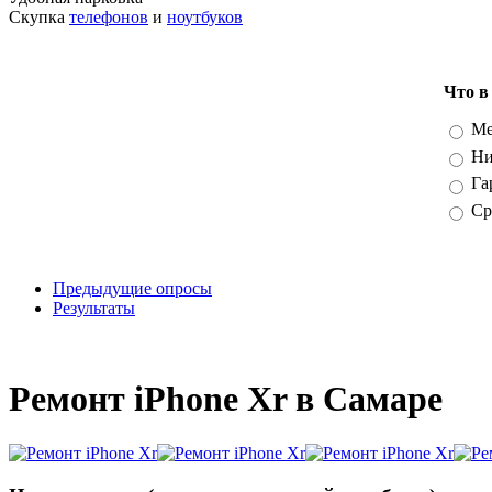
Скупка
телефонов
и
ноутбуков
Что в
Вари
Ме
Ни
Га
Ср
Предыдущие опросы
Результаты
_
Ремонт iPhone Xr в Самаре