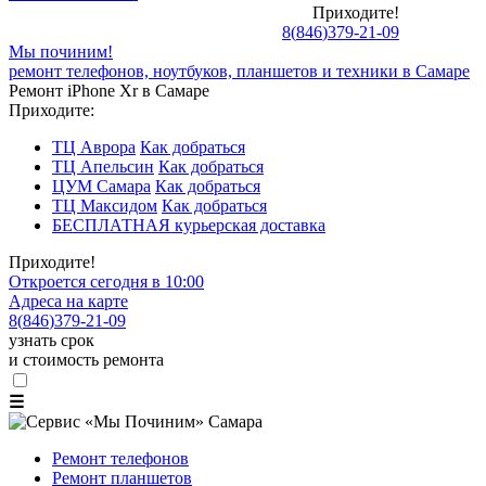
Приходите!
8
(
846
)
379-21-09
Мы починим!
ремонт телефонов, ноутбуков, планшетов и техники в Самаре
Ремонт iPhone Xr в Самаре
Приходите:
ТЦ Аврора
Как добраться
ТЦ Апельсин
Как добраться
ЦУМ Самара
Как добраться
ТЦ Максидом
Как добраться
БЕСПЛАТНАЯ курьерская доставка
Приходите!
Откроется сегодня в 10:00
Адреса на карте
8
(
846
)
379-21-09
узнать срок
и стоимость ремонта
☰
Ремонт телефонов
Ремонт планшетов