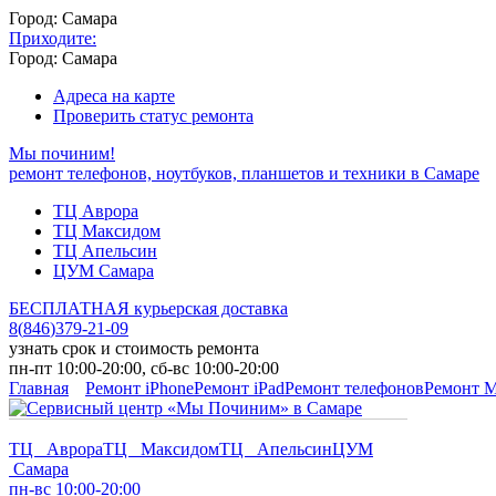
Город: Самара
Приходите:
Город: Самара
Адреса на карте
Проверить статус ремонта
Мы починим!
ремонт телефонов, ноутбуков, планшетов и техники в Самаре
ТЦ Аврора
ТЦ Максидом
ТЦ Апельсин
ЦУМ Самара
БЕСПЛАТНАЯ курьерская доставка
8
(
846
)
379-21-09
узнать срок и стоимость ремонта
пн-пт 10:00-20:00, сб-вс 10:00-20:00
Главная
Ремонт iPhone
Ремонт iPad
Ремонт телефонов
Ремонт 
ТЦ Аврора
ТЦ Максидом
ТЦ Апельсин
ЦУМ
Самара
пн-вс 10:00-20:00