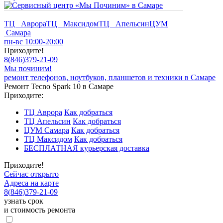
ТЦ Аврора
ТЦ Максидом
ТЦ Апельсин
ЦУМ
Самара
пн-вс 10:00-20:00
Приходите!
8
(
846
)
379-21-09
Мы починим!
ремонт телефонов, ноутбуков, планшетов и техники в Самаре
Ремонт Tecno Spark 10 в Самаре
Приходите:
ТЦ Аврора
Как добраться
ТЦ Апельсин
Как добраться
ЦУМ Самара
Как добраться
ТЦ Максидом
Как добраться
БЕСПЛАТНАЯ курьерская доставка
Приходите!
Сейчас открыто
Адреса на карте
8
(
846
)
379-21-09
узнать срок
и стоимость ремонта