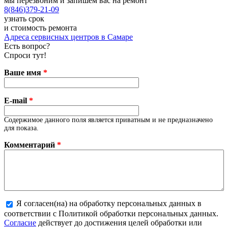
мы перезвоним и запишем вас на ремонт
8
(
846
)
379-21-09
узнать срок
и стоимость ремонта
Адреса сервисных центров в Самаре
Есть вопрос?
Спроси тут!
Ваше имя
*
E-mail
*
Содержимое данного поля является приватным и не предназначено
для показа.
Комментарий
*
Я согласен(на) на обработку персональных данных в
соответствии с Политикой обработки персональных данных.
Более подробная информация о текстовых форматах
Согласие
действует до достижения целей обработки или