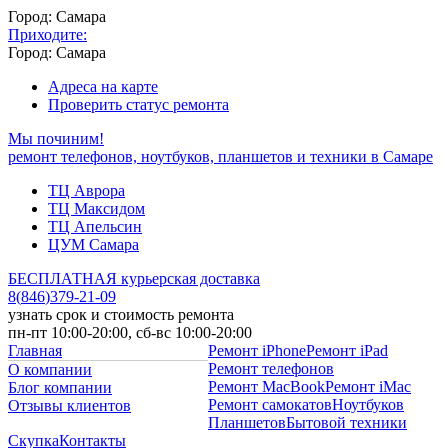
Город: Самара
Приходите:
Город: Самара
Адреса на карте
Проверить статус ремонта
Мы починим!
ремонт телефонов, ноутбуков, планшетов и техники в Самаре
ТЦ Аврора
ТЦ Максидом
ТЦ Апельсин
ЦУМ Самара
БЕСПЛАТНАЯ курьерская доставка
8
(
846
)
379-21-09
узнать срок и стоимость ремонта
пн-пт 10:00-20:00, сб-вс 10:00-20:00
Главная
Ремонт iPhone
Ремонт iPad
Ремонт телефонов
О компании
Ремонт MacBook
Ремонт iMac
Блог компании
Ремонт самокатов
Ноутбуков
Отзывы клиентов
Планшетов
Бытовой техники
Скупка
Контакты