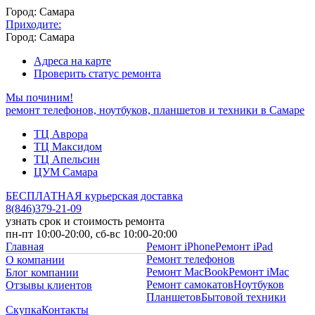
Город: Самара
Приходите:
Город: Самара
Адреса на карте
Проверить статус ремонта
Мы починим!
ремонт телефонов, ноутбуков, планшетов и техники в Самаре
ТЦ Аврора
ТЦ Максидом
ТЦ Апельсин
ЦУМ Самара
БЕСПЛАТНАЯ курьерская доставка
8
(
846
)
379-21-09
узнать срок и стоимость ремонта
пн-пт 10:00-20:00, сб-вс 10:00-20:00
Главная
Ремонт iPhone
Ремонт iPad
Ремонт телефонов
О компании
Ремонт MacBook
Ремонт iMac
Блог компании
Ремонт самокатов
Ноутбуков
Отзывы клиентов
Планшетов
Бытовой техники
Скупка
Контакты