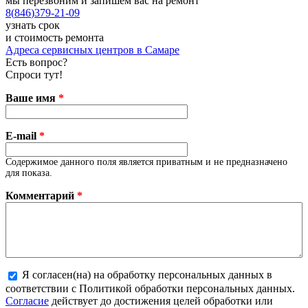
мы перезвоним и запишем вас на ремонт
8
(
846
)
379-21-09
узнать срок
и стоимость ремонта
Адреса сервисных центров в Самаре
Есть вопрос?
Спроси тут!
Ваше имя
*
E-mail
*
Содержимое данного поля является приватным и не предназначено
для показа.
Комментарий
*
Я согласен(на) на обработку персональных данных в
соответствии с Политикой обработки персональных данных.
Более подробная информация о текстовых форматах
Согласие
действует до достижения целей обработки или