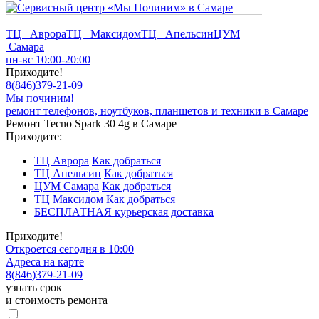
ТЦ Аврора
ТЦ Максидом
ТЦ Апельсин
ЦУМ
Самара
пн-вс 10:00-20:00
Приходите!
8
(
846
)
379-21-09
Мы починим!
ремонт телефонов, ноутбуков, планшетов и техники в Самаре
Ремонт Tecno Spark 30 4g в Самаре
Приходите:
ТЦ Аврора
Как добраться
ТЦ Апельсин
Как добраться
ЦУМ Самара
Как добраться
ТЦ Максидом
Как добраться
БЕСПЛАТНАЯ курьерская доставка
Приходите!
Откроется сегодня в 10:00
Адреса на карте
8
(
846
)
379-21-09
узнать срок
и стоимость ремонта