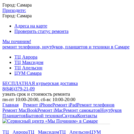
Город: Самара
Приходите:
Город: Самара
Адреса на карте
Проверить статус ремонта
Мы починим!
ремонт телефонов, ноутбуков, планшетов и техники в Самаре
ТЦ Аврора
ТЦ Максидом
ТЦ Апельсин
ЦУМ Самара
БЕСПЛАТНАЯ курьерская доставка
8
(
846
)
379-21-09
узнать срок и стоимость ремонта
пн-пт 10:00-20:00, сб-вс 10:00-20:00
Главная
Ремонт iPhone
Ремонт iPad
Ремонт телефонов
Ремонт MacBook
Ремонт iMac
Ремонт самокатов
Ноутбуков
Планшетов
Бытовой техники
Скупка
Контакты
ТЦ Аврора
ТЦ Максидом
ТЦ Апельсин
ЦУМ