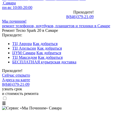
Самара
пн-вс 10:00-20:00
Приходите!
8
(
846
)
379-21-09
Мы починим!
ремонт телефонов, ноутбуков, планшетов и техники в Самаре
Ремонт Tecno Spark 20 в Самаре
Приходите:
ТЦ Аврора
Как добраться
ТЦ Апельсин
Как добраться
ЦУМ Самара
Как добраться
ТЦ Максидом
Как добраться
БЕСПЛАТНАЯ курьерская доставка
Приходите!
Сейчас открыто
Адреса на карте
8
(
846
)
379-21-09
узнать срок
и стоимость ремонта
☰