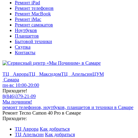
Ремонт iPad
Ремонт телефонов
Ремонт MacBook
Ремонт iMac
Ремонт самокатов
Ноутбуков
Планшетов
Бытовой техники
Скупка
Контакты
ТЦ Аврора
ТЦ Максидом
ТЦ Апельсин
ЦУМ
Самара
пн-вс 10:00-20:00
Приходите!
8
(
846
)
379-21-09
Мы починим!
ремонт телефонов, ноутбуков, планшетов и техники в Самаре
Ремонт Tecno Camon 40 Pro в Самаре
Приходите:
ТЦ Аврора
Как добраться
ТЦ Апельсин
Как добраться