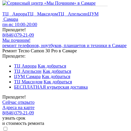
ТЦ Аврора
ТЦ Максидом
ТЦ Апельсин
ЦУМ
Самара
пн-вс 10:00-20:00
Приходите!
8
(
846
)
379-21-09
Мы починим!
ремонт телефонов, ноутбуков, планшетов и техники в Самаре
Ремонт Tecno Camon 30 Pro в Самаре
Приходите:
ТЦ Аврора
Как добраться
ТЦ Апельсин
Как добраться
ЦУМ Самара
Как добраться
ТЦ Максидом
Как добраться
БЕСПЛАТНАЯ курьерская доставка
Приходите!
Сейчас открыто
Адреса на карте
8
(
846
)
379-21-09
узнать срок
и стоимость ремонта