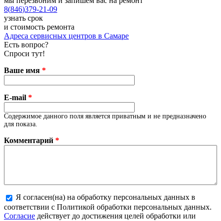
мы перезвоним и запишем вас на ремонт
8
(
846
)
379-21-09
узнать срок
и стоимость ремонта
Адреса сервисных центров в Самаре
Есть вопрос?
Спроси тут!
Ваше имя
*
E-mail
*
Содержимое данного поля является приватным и не предназначено
для показа.
Комментарий
*
Я согласен(на) на обработку персональных данных в
соответствии с Политикой обработки персональных данных.
Более подробная информация о текстовых форматах
Согласие
действует до достижения целей обработки или