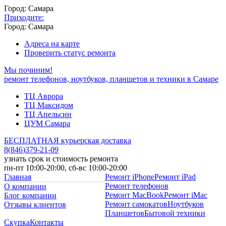
Город: Самара
Приходите:
Город: Самара
Адреса на карте
Проверить статус ремонта
Мы починим!
ремонт телефонов, ноутбуков, планшетов и техники в Самаре
ТЦ Аврора
ТЦ Максидом
ТЦ Апельсин
ЦУМ Самара
БЕСПЛАТНАЯ курьерская доставка
8
(
846
)
379-21-09
узнать срок и стоимость ремонта
пн-пт 10:00-20:00, сб-вс 10:00-20:00
Главная
Ремонт iPhone
Ремонт iPad
Ремонт телефонов
О компании
Ремонт MacBook
Ремонт iMac
Блог компании
Ремонт самокатов
Ноутбуков
Отзывы клиентов
Планшетов
Бытовой техники
Скупка
Контакты