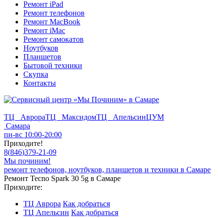
Ремонт iPad
Ремонт телефонов
Ремонт MacBook
Ремонт iMac
Ремонт самокатов
Ноутбуков
Планшетов
Бытовой техники
Скупка
Контакты
ТЦ Аврора
ТЦ Максидом
ТЦ Апельсин
ЦУМ
Самара
пн-вс 10:00-20:00
Приходите!
8
(
846
)
379-21-09
Мы починим!
ремонт телефонов, ноутбуков, планшетов и техники в Самаре
Ремонт Tecno Spark 30 5g в Самаре
Приходите:
ТЦ Аврора
Как добраться
ТЦ Апельсин
Как добраться