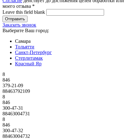
Согласие
действует до достижения целей обработки или
моего отзыва
*
Leave this field blank
Заказать звонок
Выберите Ваш город:
Самара
Тольятти
Санкт-Петербург
Стерлитамак
Красный Яр
8
846
379-21-09
88463792109
8
846
300-47-31
88463004731
8
846
300-47-32
88463004732