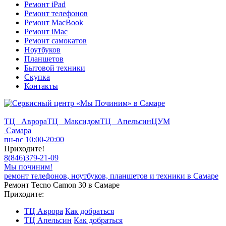
Ремонт iPad
Ремонт телефонов
Ремонт MacBook
Ремонт iMac
Ремонт самокатов
Ноутбуков
Планшетов
Бытовой техники
Скупка
Контакты
ТЦ Аврора
ТЦ Максидом
ТЦ Апельсин
ЦУМ
Самара
пн-вс 10:00-20:00
Приходите!
8
(
846
)
379-21-09
Мы починим!
ремонт телефонов, ноутбуков, планшетов и техники в Самаре
Ремонт Tecno Camon 30 в Самаре
Приходите:
ТЦ Аврора
Как добраться
ТЦ Апельсин
Как добраться