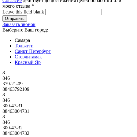
Согласие
действует до достижения целей обработки или
моего отзыва
*
Leave this field blank
Заказать звонок
Выберите Ваш город:
Самара
Тольятти
Санкт-Петербург
Стерлитамак
Красный Яр
8
846
379-21-09
88463792109
8
846
300-47-31
88463004731
8
846
300-47-32
88463004732