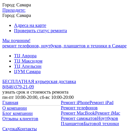
Город: Самара
Приходите:
Город: Самара
Адреса на карте
Проверить статус ремонта
Мы починим!
ремонт телефонов, ноутбуков, планшетов и техники в Самаре
ТЦ Аврора
ТЦ Максидом
ТЦ Апельсин
ЦУМ Самара
БЕСПЛАТНАЯ курьерская доставка
8
(
846
)
379-21-09
узнать срок и стоимость ремонта
пн-пт 10:00-20:00, сб-вс 10:00-20:00
Главная
Ремонт iPhone
Ремонт iPad
Ремонт телефонов
О компании
Ремонт MacBook
Ремонт iMac
Блог компании
Ремонт самокатов
Ноутбуков
Отзывы клиентов
Планшетов
Бытовой техники
Скупка
Контакты