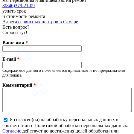
мы перезвоним и запишем вас на ремонт
8
(
846
)
379-21-09
узнать срок
и стоимость ремонта
Адреса сервисных центров в Самаре
Есть вопрос?
Спроси тут!
Ваше имя
*
E-mail
*
Содержимое данного поля является приватным и не предназначено
для показа.
Комментарий
*
Я согласен(на) на обработку персональных данных в
соответствии с Политикой обработки персональных данных.
Более подробная информация о текстовых форматах
Согласие
действует до достижения целей обработки или