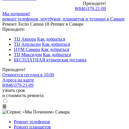
Приходите!
8
(
846
)
379-21-09
Мы починим!
ремонт телефонов, ноутбуков, планшетов и техники в Самаре
Ремонт Tecno Camon 18 Premier в Самаре
Приходите:
ТЦ Аврора
Как добраться
ТЦ Апельсин
Как добраться
ЦУМ Самара
Как добраться
ТЦ Максидом
Как добраться
БЕСПЛАТНАЯ курьерская доставка
Приходите!
Откроется сегодня в 10:00
Адреса на карте
8
(
846
)
379-21-09
узнать срок
и стоимость ремонта
☰
Ремонт телефонов
Ремонт планшетов