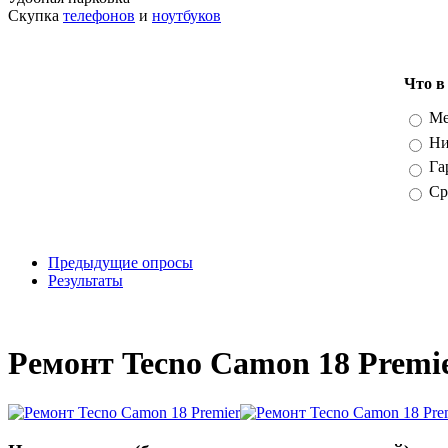
Скупка
телефонов
и
ноутбуков
Что в
Вари
Ме
Ни
Га
Ср
Предыдущие опросы
Результаты
_
Ремонт Tecno Camon 18 Premi