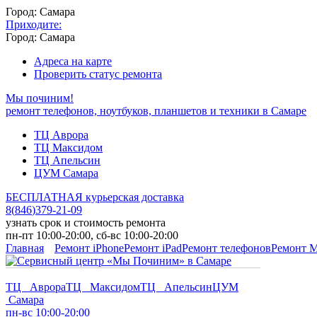
Город: Самара
Приходите:
Город: Самара
Адреса на карте
Проверить статус ремонта
Мы починим!
ремонт телефонов, ноутбуков, планшетов и техники в Самаре
ТЦ Аврора
ТЦ Максидом
ТЦ Апельсин
ЦУМ Самара
БЕСПЛАТНАЯ курьерская доставка
8
(
846
)
379-21-09
узнать срок и стоимость ремонта
пн-пт 10:00-20:00, сб-вс 10:00-20:00
Главная
Ремонт iPhone
Ремонт iPad
Ремонт телефонов
Ремонт 
ТЦ Аврора
ТЦ Максидом
ТЦ Апельсин
ЦУМ
Самара
пн-вс 10:00-20:00