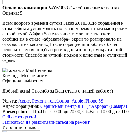
Отзыв по квитанции №Z61833
(1-е обращение клиента)
Оценка: 5
Всем доброго времени суток! Заказ Z61833.До обращения к
этим ребятам устал ходить по разным ремонтным мастерским
с проблемой Айфон 5s(телефон сам мог писать текст
сообщения в стиле «абракатабра»,экран то реагирова,то не
отзывался на касания..)После обращения-проблема была
решена качественно,быстро и в достаточно демократичной
стоимости.Спасибо за чуткий подход к клиентам и отличный
сервис
Команда МыПочиним
Официальный ответ
Добрый день! Спасибо за Ваш отзыв о нашей работе :)
Услуга:
Apple
,
Ремонт телефонов
,
Apple iPhone 5S
Адрес обращения:
Сервисный центр в ТЦ "Аврора" (Самара)
Время работы:
Пн-Пт: с 10:00 до 20:00, Сб-Вс: с 10:00 до 20:00
Сейчас открыто!
Записаться на ремонт
Записаться на ремонт
Источник отзыва: