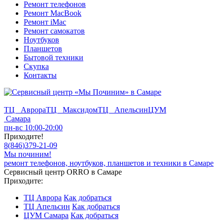
Ремонт телефонов
Ремонт MacBook
Ремонт iMac
Ремонт самокатов
Ноутбуков
Планшетов
Бытовой техники
Скупка
Контакты
ТЦ Аврора
ТЦ Максидом
ТЦ Апельсин
ЦУМ
Самара
пн-вс 10:00-20:00
Приходите!
8
(
846
)
379-21-09
Мы починим!
ремонт телефонов, ноутбуков, планшетов и техники в Самаре
Сервисный центр ORRO в Самаре
Приходите:
ТЦ Аврора
Как добраться
ТЦ Апельсин
Как добраться
ЦУМ Самара
Как добраться