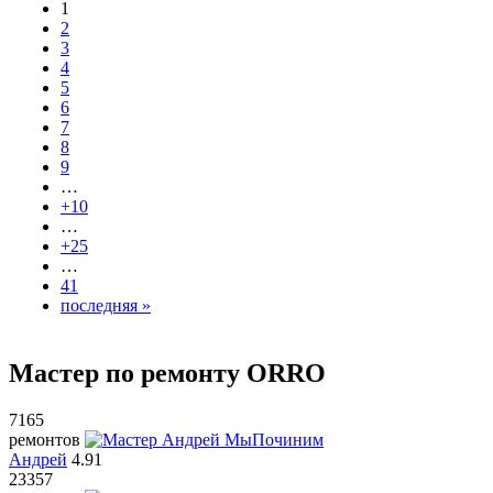
1
2
3
4
5
6
7
8
9
…
+10
…
+25
…
41
последняя »
Мастер по ремонту ORRO
7165
ремонтов
Андрей
4.91
23357