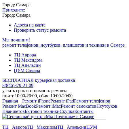
Город: Самара
Приходите:
Город: Самара
Адреса на карте
Проверить статус ремонта
Мы починим!
ремонт телефонов, ноутбуков, планшетов и техники в Самаре
ТЦ Аврора
ТЦ Максидом
ТЦ Апельсин
ЦУМ Самара
БЕСПЛАТНАЯ курьерская доставка
8
(
846
)
379-21-09
узнать срок и стоимость ремонта
пн-пт 10:00-20:00, сб-вс 10:00-20:00
Главная
Ремонт iPhone
Ремонт iPad
Ремонт телефонов
Ремонт MacBook
Ремонт iMac
Ремонт самокатов
Ноутбуков
Планшетов
Бытовой техники
Скупка
Контакты
ТЦ Аврора
ТЦ Максидом
ТЦ Апельсин
ЦУМ