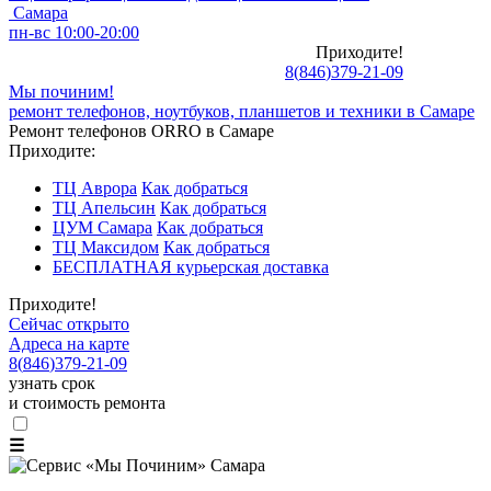
Самара
пн-вс 10:00-20:00
Приходите!
8
(
846
)
379-21-09
Мы починим!
ремонт телефонов, ноутбуков, планшетов и техники в Самаре
Ремонт телефонов ORRO в Самаре
Приходите:
ТЦ Аврора
Как добраться
ТЦ Апельсин
Как добраться
ЦУМ Самара
Как добраться
ТЦ Максидом
Как добраться
БЕСПЛАТНАЯ курьерская доставка
Приходите!
Сейчас открыто
Адреса на карте
8
(
846
)
379-21-09
узнать срок
и стоимость ремонта
☰