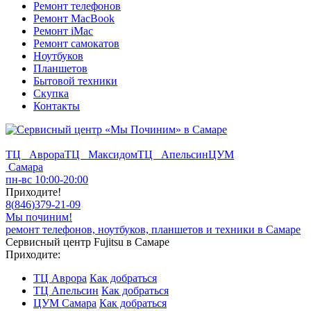
Ремонт телефонов
Ремонт MacBook
Ремонт iMac
Ремонт самокатов
Ноутбуков
Планшетов
Бытовой техники
Скупка
Контакты
ТЦ Аврора
ТЦ Максидом
ТЦ Апельсин
ЦУМ
Самара
пн-вс 10:00-20:00
Приходите!
8
(
846
)
379-21-09
Мы починим!
ремонт телефонов, ноутбуков, планшетов и техники в Самаре
Сервисный центр Fujitsu в Самаре
Приходите:
ТЦ Аврора
Как добраться
ТЦ Апельсин
Как добраться
ЦУМ Самара
Как добраться