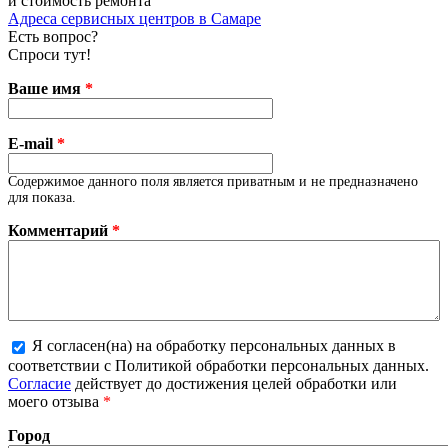
и стоимость ремонта
Адреса сервисных центров в Самаре
Есть вопрос?
Спроси тут!
Ваше имя
*
E-mail
*
Содержимое данного поля является приватным и не предназначено
для показа.
Комментарий
*
Я согласен(на) на обработку персональных данных в
соответствии с Политикой обработки персональных данных.
Более подробная информация о текстовых форматах
Согласие
действует до достижения целей обработки или
моего отзыва
*
Город