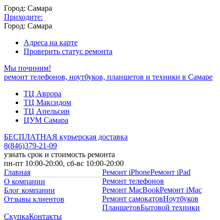
Город: Самара
Приходите:
Город: Самара
Адреса на карте
Проверить статус ремонта
Мы починим!
ремонт телефонов, ноутбуков, планшетов и техники в Самаре
ТЦ Аврора
ТЦ Максидом
ТЦ Апельсин
ЦУМ Самара
БЕСПЛАТНАЯ курьерская доставка
8
(
846
)
379-21-09
узнать срок и стоимость ремонта
пн-пт 10:00-20:00, сб-вс 10:00-20:00
Главная
Ремонт iPhone
Ремонт iPad
Ремонт телефонов
О компании
Ремонт MacBook
Ремонт iMac
Блог компании
Ремонт самокатов
Ноутбуков
Отзывы клиентов
Планшетов
Бытовой техники
Скупка
Контакты