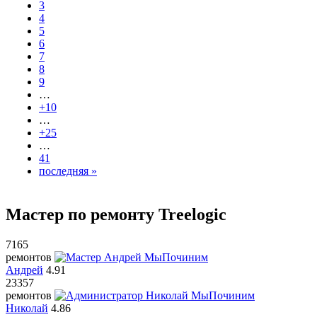
3
4
5
6
7
8
9
…
+10
…
+25
…
41
последняя »
Мастер по ремонту Treelogic
7165
ремонтов
Андрей
4.91
23357
ремонтов
Николай
4.86