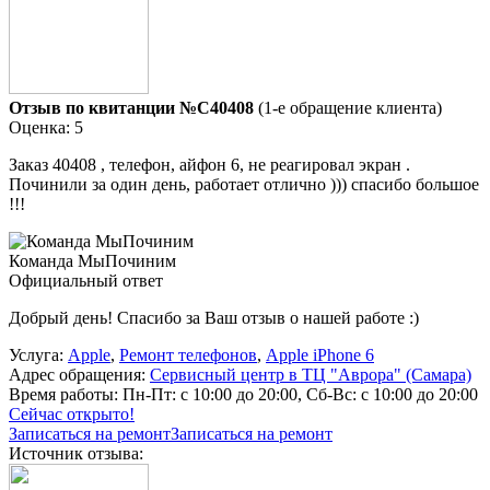
Отзыв по квитанции №C40408
(1-е обращение клиента)
Оценка: 5
Заказ 40408 , телефон, айфон 6, не реагировал экран .
Починили за один день, работает отлично ))) спасибо большое
!!!
Команда МыПочиним
Официальный ответ
Добрый день! Спасибо за Ваш отзыв о нашей работе :)
Услуга:
Apple
,
Ремонт телефонов
,
Apple iPhone 6
Адрес обращения:
Сервисный центр в ТЦ "Аврора" (Самара)
Время работы:
Пн-Пт: с 10:00 до 20:00, Сб-Вс: с 10:00 до 20:00
Сейчас открыто!
Записаться на ремонт
Записаться на ремонт
Источник отзыва: