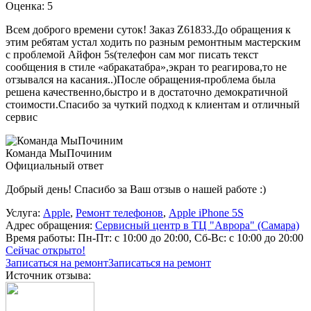
Оценка: 5
Всем доброго времени суток! Заказ Z61833.До обращения к
этим ребятам устал ходить по разным ремонтным мастерским
с проблемой Айфон 5s(телефон сам мог писать текст
сообщения в стиле «абракатабра»,экран то реагирова,то не
отзывался на касания..)После обращения-проблема была
решена качественно,быстро и в достаточно демократичной
стоимости.Спасибо за чуткий подход к клиентам и отличный
сервис
Команда МыПочиним
Официальный ответ
Добрый день! Спасибо за Ваш отзыв о нашей работе :)
Услуга:
Apple
,
Ремонт телефонов
,
Apple iPhone 5S
Адрес обращения:
Сервисный центр в ТЦ "Аврора" (Самара)
Время работы:
Пн-Пт: с 10:00 до 20:00, Сб-Вс: с 10:00 до 20:00
Сейчас открыто!
Записаться на ремонт
Записаться на ремонт
Источник отзыва: