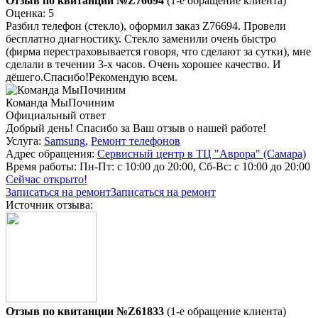
Отзыв по квитанции №Z76694
(1-е обращение клиента)
Оценка: 5
Разбил телефон (стекло), оформил заказ Z76694. Провели
бесплатно диагностику. Стекло заменили очень быстро
(фирма перестраховывается говоря, что сделают за сутки), мне
сделали в течении 3-х часов. Очень хорошее качество. И
дёшего.Спасибо!Рекомендую всем.
Команда МыПочиним
Официальный ответ
Добрый день! Спасибо за Ваш отзыв о нашей работе!
Услуга:
Samsung
,
Ремонт телефонов
Адрес обращения:
Сервисный центр в ТЦ "Аврора" (Самара)
Время работы:
Пн-Пт: с 10:00 до 20:00, Сб-Вс: с 10:00 до 20:00
Сейчас открыто!
Записаться на ремонт
Записаться на ремонт
Источник отзыва:
Отзыв по квитанции №Z61833
(1-е обращение клиента)