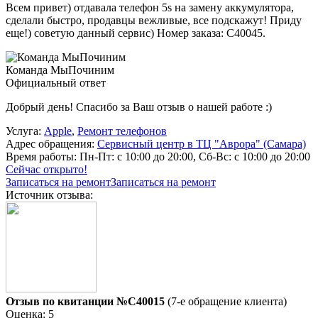
Всем привет) отдавала телефон 5s на замену аккумулятора,
сделали быстро, продавцы вежливые, все подскажут! Приду
еще!) советую данный сервис) Номер заказа: C40045.
Команда МыПочиним
Официальный ответ
Добрый день! Спасибо за Ваш отзыв о нашей работе :)
Услуга:
Apple
,
Ремонт телефонов
Адрес обращения:
Сервисный центр в ТЦ "Аврора" (Самара)
Время работы:
Пн-Пт: с 10:00 до 20:00, Сб-Вс: с 10:00 до 20:00
Сейчас открыто!
Записаться на ремонт
Записаться на ремонт
Источник отзыва:
Отзыв по квитанции №C40015
(7-е обращение клиента)
Оценка: 5