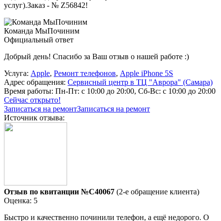
услуг).Заказ - № Z56842!
Команда МыПочиним
Официальный ответ
Добрый день! Спасибо за Ваш отзыв о нашей работе :)
Услуга:
Apple
,
Ремонт телефонов
,
Apple iPhone 5S
Адрес обращения:
Сервисный центр в ТЦ "Аврора" (Самара)
Время работы:
Пн-Пт: с 10:00 до 20:00, Сб-Вс: с 10:00 до 20:00
Сейчас открыто!
Записаться на ремонт
Записаться на ремонт
Источник отзыва:
Отзыв по квитанции №C40067
(2-е обращение клиента)
Оценка: 5
Быстро и качественно починили телефон, а ещё недорого. О