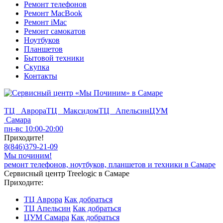
Ремонт телефонов
Ремонт MacBook
Ремонт iMac
Ремонт самокатов
Ноутбуков
Планшетов
Бытовой техники
Скупка
Контакты
ТЦ Аврора
ТЦ Максидом
ТЦ Апельсин
ЦУМ
Самара
пн-вс 10:00-20:00
Приходите!
8
(
846
)
379-21-09
Мы починим!
ремонт телефонов, ноутбуков, планшетов и техники в Самаре
Сервисный центр Treelogic в Самаре
Приходите:
ТЦ Аврора
Как добраться
ТЦ Апельсин
Как добраться
ЦУМ Самара
Как добраться