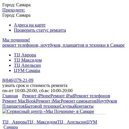
Город: Самара
Приходите:
Город: Самара
Адреса на карте
Проверить статус ремонта
Мы починим!
ремонт телефонов, ноутбуков, планшетов и техники в Самаре
ТЦ Аврора
ТЦ Максидом
ТЦ Апельсин
ЦУМ Самара
8
(
846
)
379-21-09
узнать срок и стоимость ремонта
пн-пт 10:00-20:00, сб-вс 10:00-20:00
Главная
Ремонт iPhone
Ремонт iPad
Ремонт телефонов
Ремонт MacBook
Ремонт iMac
Ремонт самокатов
Ноутбуков
Планшетов
Бытовой техники
Скупка
Контакты
ТЦ Аврора
ТЦ Максидом
ТЦ Апельсин
ЦУМ
Самара