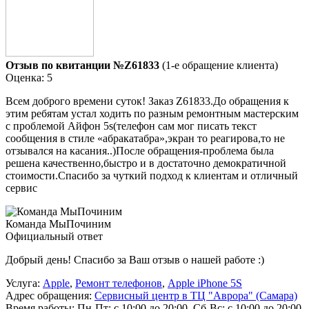
Отзыв по квитанции №Z61833
(1-е обращение клиента)
Оценка: 5
Всем доброго времени суток! Заказ Z61833.До обращения к
этим ребятам устал ходить по разным ремонтным мастерским
с проблемой Айфон 5s(телефон сам мог писать текст
сообщения в стиле «абракатабра»,экран то реагирова,то не
отзывался на касания..)После обращения-проблема была
решена качественно,быстро и в достаточно демократичной
стоимости.Спасибо за чуткий подход к клиентам и отличный
сервис
Команда МыПочиним
Официальный ответ
Добрый день! Спасибо за Ваш отзыв о нашей работе :)
Услуга:
Apple
,
Ремонт телефонов
,
Apple iPhone 5S
Адрес обращения:
Сервисный центр в ТЦ "Аврора" (Самара)
Время работы:
Пн-Пт: с 10:00 до 20:00, Сб-Вс: с 10:00 до 20:00