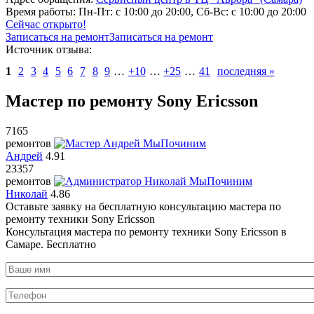
Время работы:
Пн-Пт: с 10:00 до 20:00, Сб-Вс: с 10:00 до 20:00
Сейчас открыто!
Записаться на ремонт
Записаться на ремонт
Источник отзыва:
1
2
3
4
5
6
7
8
9
…
+10
…
+25
…
41
последняя »
Мастер по ремонту Sony Ericsson
7165
ремонтов
Андрей
4.91
23357
ремонтов
Николай
4.86
Оставьте заявку на
бесплатную
консультацию мастера по
ремонту техники Sony Ericsson
Консультация мастера по ремонту техники Sony Ericsson в
Самаре.
Бесплатно