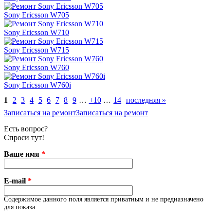
Sony Ericsson W705
Sony Ericsson W710
Sony Ericsson W715
Sony Ericsson W760
Sony Ericsson W760i
1
2
3
4
5
6
7
8
9
…
+10
…
14
последняя »
Записаться на ремонт
Записаться на ремонт
Есть вопрос?
Спроси тут!
Ваше имя
*
E-mail
*
Содержимое данного поля является приватным и не предназначено
для показа.