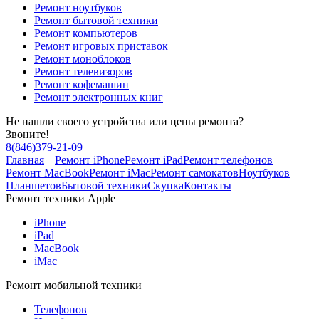
Ремонт ноутбуков
Ремонт бытовой техники
Ремонт компьютеров
Ремонт игровых приставок
Ремонт моноблоков
Ремонт телевизоров
Ремонт кофемашин
Ремонт электронных книг
Не нашли своего устройства или цены ремонта?
Звоните!
8
(
846
)
379-21-09
Главная
Ремонт iPhone
Ремонт iPad
Ремонт телефонов
Ремонт MacBook
Ремонт iMac
Ремонт самокатов
Ноутбуков
Планшетов
Бытовой техники
Скупка
Контакты
Ремонт техники Apple
iPhone
iPad
MacBook
iMac
Ремонт мобильной техники
Телефонов