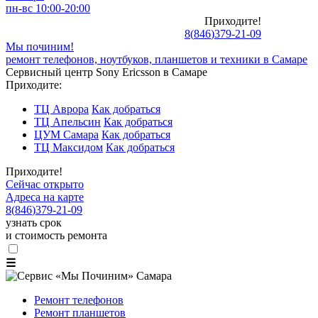
пн-вс 10:00-20:00
Приходите!
8
(
846
)
379-21-09
Мы починим!
ремонт телефонов, ноутбуков, планшетов и техники в Самаре
Сервисный центр Sony Ericsson в Самаре
Приходите:
ТЦ Аврора
Как добраться
ТЦ Апельсин
Как добраться
ЦУМ Самара
Как добраться
ТЦ Максидом
Как добраться
Приходите!
Сейчас открыто
Адреса на карте
8
(
846
)
379-21-09
узнать срок
и стоимость ремонта
☰
Ремонт телефонов
Ремонт планшетов