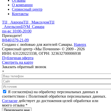
Отзывы
О компании
Сервисный центр
Контакты
ТЦ Аврора
ТЦ Максидом
ТЦ
Апельсин
ЦУМ Самара
пн-вс 10:00-20:00
Приходите!
8
(
846
)
379-21-09
Создано с
любовью
для
жителей Самары
.
Наверх
Сервисный центр «Мы Починим» © 2009 - 2026
ИНН: 631220223338, ОГРН: 323632700006938
Публичная оферта
Смотреть на карте
Заказать обратный звонок
×
Я согласен(на) на обработку персональных данных в
соответствии с Политикой обработки персональных данных.
Согласие
действует до достижения целей обработки или
моего отзыва
*