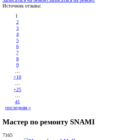
Записаться на ремонт
Записаться на ремонт
Источник отзыва:
1
2
3
4
5
6
7
8
9
…
+10
…
+25
…
41
последняя »
Мастер по ремонту SNAMI
7165