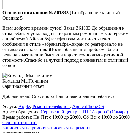
Отзыв по квитанции №Z61833
(1-е обращение клиента)
Оценка: 5
Всем доброго времени суток! Заказ Z61833.До обращения к
этим ребятам устал ходить по разным ремонтным мастерским
с проблемой Айфон 5s(телефон сам мог писать текст
сообщения в стиле «абракатабра»,экран то реагирова,то не
отзывался на касания..)После обращения-проблема была
решена качественно,быстро и в достаточно демократичной
стоимости.Спасибо за чуткий подход к клиентам и отличный
сервис
Команда МыПочиним
Официальный ответ
Добрый день! Спасибо за Ваш отзыв о нашей работе :)
Услуга:
Apple
,
Ремонт телефонов
,
Apple iPhone 5S
Адрес обращения:
Сервисный центр в ТЦ "Аврора" (Самара)
Время работы:
Пн-Пт: с 10:00 до 20:00, Сб-Вс: с 10:00 до 20:00
Сейчас открыто!
Записаться на ремонт
Записаться на ремонт