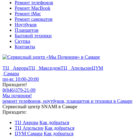
Ремонт телефонов
Ремонт MacBook
Ремонт iMac
Ремонт самокатов
Ноутбуков
Планшетов
Бытовой техники
Скупка
Контакты
ТЦ Аврора
ТЦ Максидом
ТЦ Апельсин
ЦУМ
Самара
пн-вс 10:00-20:00
Приходите!
8
(
846
)
379-21-09
Мы починим!
ремонт телефонов, ноутбуков, планшетов и техники в Самаре
Сервисный центр SNAMI в Самаре
Приходите:
ТЦ Аврора
Как добраться
ТЦ Апельсин
Как добраться
ЦУМ Самара
Как добраться