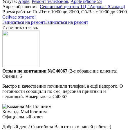
Услуга:
Apple
,
Ремонт телефонов
,
Apple iPhone 5S
Адрес обращения:
Сервисный центр в ТЦ "Аврора" (Самара)
Время работы:
Пн-Пт: с 10:00 до 20:00, Сб-Вс: с 10:00 до 20:00
Сейчас открыто!
Записаться на ремонт
Записаться на ремонт
Источник отзыва:
Отзыв по квитанции №C40067
(2-е обращение клиента)
Оценка: 5
Быстро и качественно починили телефон, а ещё недорого. О
готовности сообщили по смс, персонал приятный и
вежливый. Номер заказа С40067
Команда МыПочиним
Официальный ответ
Добрый день! Спасибо за Ваш отзыв о нашей работе :)