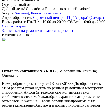
Команда МыПочиним
Официальный ответ
Добрый день! Спасибо за Ваш отзыв о нашей работе!
Услуга:
Samsung
,
Ремонт телефонов
Адрес обращения:
Сервисный центр в ТЦ "Аврора" (Самара)
Время работы:
Пн-Пт: с 10:00 до 20:00, Сб-Вс: с 10:00 до 20:00
Сейчас открыто!
Записаться на ремонт
Записаться на ремонт
Источник отзыва:
Отзыв по квитанции №Z61833
(1-е обращение клиента)
Оценка: 5
Всем доброго времени суток! Заказ Z61833.До обращения к
этим ребятам устал ходить по разным ремонтным мастерским
с проблемой Айфон 5s(телефон сам мог писать текст
сообщения в стиле «абракатабра»,экран то реагирова,то не
отзывался на касания..)После обращения-проблема была
решена качественно,быстро и в достаточно демократичной