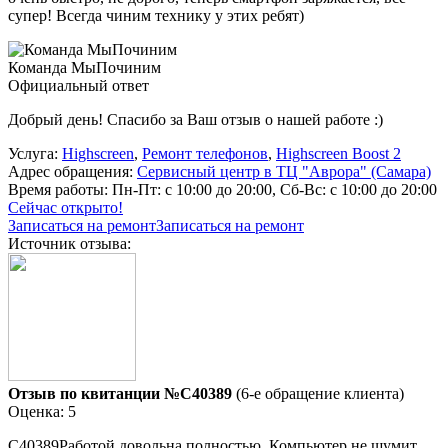
супер! Всегда чиним технику у этих ребят)
Команда МыПочиним
Официальный ответ
Добрый день! Спасибо за Ваш отзыв о нашей работе :)
Услуга:
Highscreen
,
Ремонт телефонов
,
Highscreen Boost 2
Адрес обращения:
Сервисный центр в ТЦ "Аврора" (Самара)
Время работы:
Пн-Пт: с 10:00 до 20:00, Сб-Вс: с 10:00 до 20:00
Сейчас открыто!
Записаться на ремонт
Записаться на ремонт
Источник отзыва:
Отзыв по квитанции №C40389
(6-е обращение клиента)
Оценка: 5
C40389Работой довольна полностью. Компьютер не шумит,