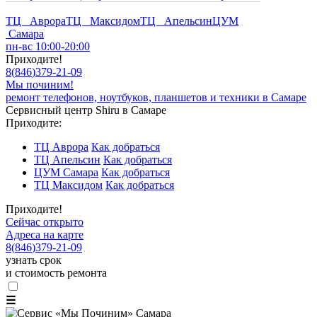
ТЦ Аврора
ТЦ Максидом
ТЦ Апельсин
ЦУМ
Самара
пн-вс 10:00-20:00
Приходите!
8
(
846
)
379-21-09
Мы починим!
ремонт телефонов, ноутбуков, планшетов и техники в Самаре
Сервисный центр Shiru в Самаре
Приходите:
ТЦ Аврора
Как добраться
ТЦ Апельсин
Как добраться
ЦУМ Самара
Как добраться
ТЦ Максидом
Как добраться
Приходите!
Сейчас открыто
Адреса на карте
8
(
846
)
379-21-09
узнать срок
и стоимость ремонта
☰