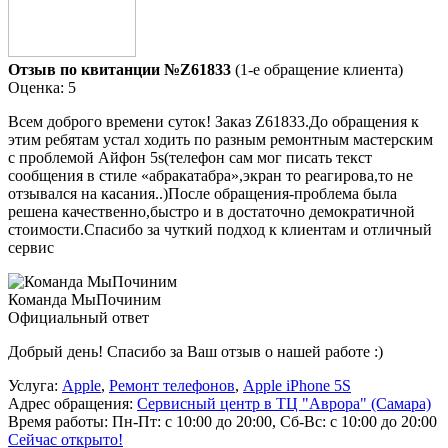
Отзыв по квитанции №Z61833
(1-е обращение клиента)
Оценка: 5
Всем доброго времени суток! Заказ Z61833.До обращения к
этим ребятам устал ходить по разным ремонтным мастерским
с проблемой Айфон 5s(телефон сам мог писать текст
сообщения в стиле «абракатабра»,экран то реагирова,то не
отзывался на касания..)После обращения-проблема была
решена качественно,быстро и в достаточно демократичной
стоимости.Спасибо за чуткий подход к клиентам и отличный
сервис
Команда МыПочиним
Официальный ответ
Добрый день! Спасибо за Ваш отзыв о нашей работе :)
Услуга:
Apple
,
Ремонт телефонов
,
Apple iPhone 5S
Адрес обращения:
Сервисный центр в ТЦ "Аврора" (Самара)
Время работы:
Пн-Пт: с 10:00 до 20:00, Сб-Вс: с 10:00 до 20:00
Сейчас открыто!