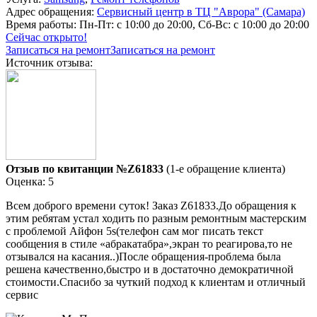
Адрес обращения:
Сервисный центр в ТЦ "Аврора" (Самара)
Время работы:
Пн-Пт: с 10:00 до 20:00, Сб-Вс: с 10:00 до 20:00
Сейчас открыто!
Записаться на ремонт
Записаться на ремонт
Источник отзыва:
Отзыв по квитанции №Z61833
(1-е обращение клиента)
Оценка: 5
Всем доброго времени суток! Заказ Z61833.До обращения к
этим ребятам устал ходить по разным ремонтным мастерским
с проблемой Айфон 5s(телефон сам мог писать текст
сообщения в стиле «абракатабра»,экран то реагирова,то не
отзывался на касания..)После обращения-проблема была
решена качественно,быстро и в достаточно демократичной
стоимости.Спасибо за чуткий подход к клиентам и отличный
сервис