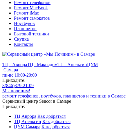
Ремонт телефонов
Ремонт MacBook
Ремонт iMac
Ремонт самокатов
Ноутбуков
Планшетов
Бытовой техники
Скупка
Контакты
ТЦ Аврора
ТЦ Максидом
ТЦ Апельсин
ЦУМ
Самара
пн-вс 10:00-20:00
Приходите!
8
(
846
)
379-21-09
Мы починим!
ремонт телефонов, ноутбуков, планшетов и техники в Самаре
Сервисный центр Sencor в Самаре
Приходите:
ТЦ Аврора
Как добраться
ТЦ Апельсин
Как добраться
ЦУМ Самара
Как добраться