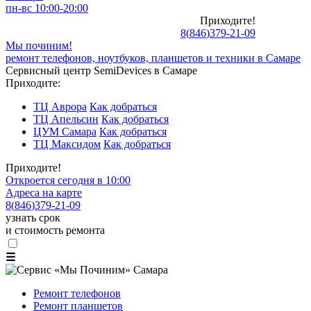
пн-вс 10:00-20:00
Приходите!
8
(
846
)
379-21-09
Мы починим!
ремонт телефонов, ноутбуков, планшетов и техники в Самаре
Сервисный центр SemiDevices в Самаре
Приходите:
ТЦ Аврора
Как добраться
ТЦ Апельсин
Как добраться
ЦУМ Самара
Как добраться
ТЦ Максидом
Как добраться
Приходите!
Откроется сегодня в 10:00
Адреса на карте
8
(
846
)
379-21-09
узнать срок
и стоимость ремонта
☰
Ремонт телефонов
Ремонт планшетов