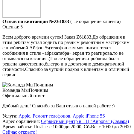
Отзыв по квитанции №Z61833
(1-е обращение клиента)
Оценка: 5
Всем доброго времени суток! Заказ Z61833.До обращения к
этим ребятам устал ходить по разным ремонтным мастерским
с проблемой Айфон 5s(телефон сам мог писать текст
сообщения в стиле «абракатабра»,экран то реагирова,то не
отзывался на касания..)После обращения-проблема была
решена качественно,быстро и в достаточно демократичной
стоимости.Спасибо за чуткий подход к клиентам и отличный
сервис
Команда МыПочиним
Официальный ответ
Добрый день! Спасибо за Ваш отзыв о нашей работе :)
Услуга:
Apple
,
Ремонт телефонов
,
Apple iPhone 5S
Адрес обращения:
Сервисный центр в ТЦ "Аврора" (Самара)
Время работы:
Пн-Пт: с 10:00 до 20:00, Сб-Вс: с 10:00 до 20:00
Сейчас открыто!