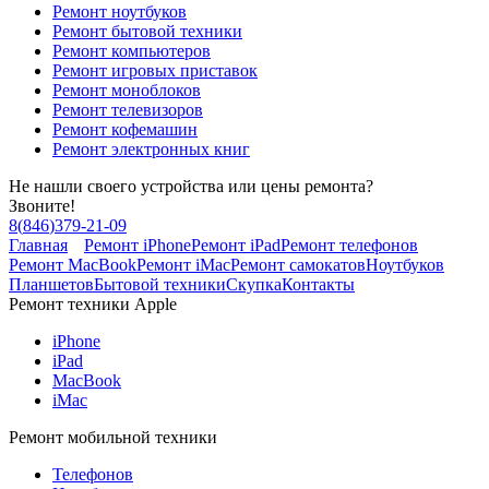
Ремонт ноутбуков
Ремонт бытовой техники
Ремонт компьютеров
Ремонт игровых приставок
Ремонт моноблоков
Ремонт телевизоров
Ремонт кофемашин
Ремонт электронных книг
Не нашли своего устройства или цены ремонта?
Звоните!
8
(
846
)
379-21-09
Главная
Ремонт iPhone
Ремонт iPad
Ремонт телефонов
Ремонт MacBook
Ремонт iMac
Ремонт самокатов
Ноутбуков
Планшетов
Бытовой техники
Скупка
Контакты
Ремонт техники Apple
iPhone
iPad
MacBook
iMac
Ремонт мобильной техники
Телефонов