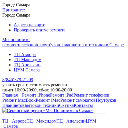
Город: Самара
Приходите:
Город: Самара
Адреса на карте
Проверить статус ремонта
Мы починим!
ремонт телефонов, ноутбуков, планшетов и техники в Самаре
ТЦ Аврора
ТЦ Максидом
ТЦ Апельсин
ЦУМ Самара
8
(
846
)
379-21-09
узнать срок и стоимость ремонта
пн-пт 10:00-20:00, сб-вс 10:00-20:00
Главная
Ремонт iPhone
Ремонт iPad
Ремонт телефонов
Ремонт MacBook
Ремонт iMac
Ремонт самокатов
Ноутбуков
Планшетов
Бытовой техники
Скупка
Контакты
ТЦ Аврора
ТЦ Максидом
ТЦ Апельсин
ЦУМ
Самара