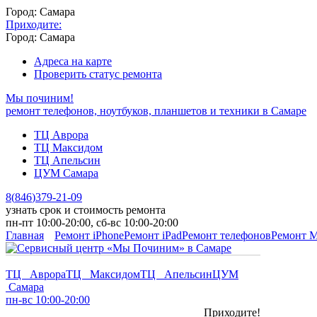
Город: Самара
Приходите:
Город: Самара
Адреса на карте
Проверить статус ремонта
Мы починим!
ремонт телефонов, ноутбуков, планшетов и техники в Самаре
ТЦ Аврора
ТЦ Максидом
ТЦ Апельсин
ЦУМ Самара
8
(
846
)
379-21-09
узнать срок и стоимость ремонта
пн-пт 10:00-20:00, сб-вс 10:00-20:00
Главная
Ремонт iPhone
Ремонт iPad
Ремонт телефонов
Ремонт 
ТЦ Аврора
ТЦ Максидом
ТЦ Апельсин
ЦУМ
Самара
пн-вс 10:00-20:00
Приходите!