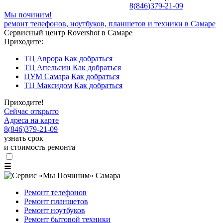
8
(
846
)
379-21-09
Мы починим!
ремонт телефонов, ноутбуков, планшетов и техники в Самаре
Сервисный центр Rovershot в Самаре
Приходите:
ТЦ Аврора
Как добраться
ТЦ Апельсин
Как добраться
ЦУМ Самара
Как добраться
ТЦ Максидом
Как добраться
Приходите!
Сейчас открыто
Адреса на карте
8
(
846
)
379-21-09
узнать срок
и стоимость ремонта
☰
Ремонт телефонов
Ремонт планшетов
Ремонт ноутбуков
Ремонт бытовой техники