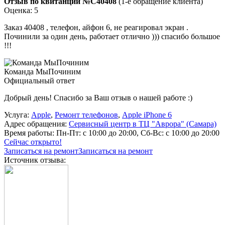
Отзыв по квитанции №C40408
(1-е обращение клиента)
Оценка: 5
Заказ 40408 , телефон, айфон 6, не реагировал экран .
Починили за один день, работает отлично ))) спасибо большое
!!!
Команда МыПочиним
Официальный ответ
Добрый день! Спасибо за Ваш отзыв о нашей работе :)
Услуга:
Apple
,
Ремонт телефонов
,
Apple iPhone 6
Адрес обращения:
Сервисный центр в ТЦ "Аврора" (Самара)
Время работы:
Пн-Пт: с 10:00 до 20:00, Сб-Вс: с 10:00 до 20:00
Сейчас открыто!
Записаться на ремонт
Записаться на ремонт
Источник отзыва: