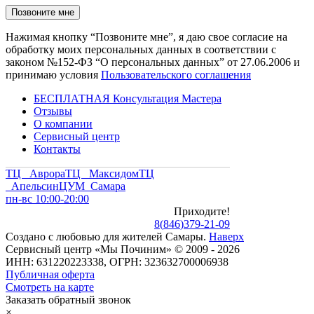
Нажимая кнопку “Позвоните мне”, я даю свое согласие на
обработку моих персональных данных в соответствии с
законом №152-ФЗ “О персональных данных” от 27.06.2006 и
принимаю условия
Пользовательского соглашения
БЕСПЛАТНАЯ Консультация Мастера
Отзывы
О компании
Сервисный центр
Контакты
ТЦ Аврора
ТЦ Максидом
ТЦ
Апельсин
ЦУМ Самара
пн-вс 10:00-20:00
Приходите!
8
(
846
)
379-21-09
Создано с
любовью
для
жителей Самары
.
Наверх
Сервисный центр «Мы Починим» © 2009 - 2026
ИНН: 631220223338, ОГРН: 323632700006938
Публичная оферта
Смотреть на карте
Заказать обратный звонок
×