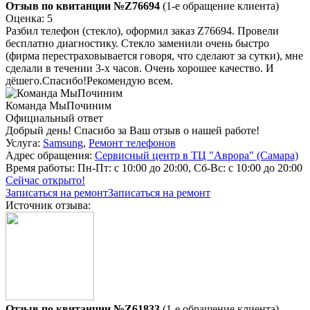
Отзыв по квитанции №Z76694
(1-е обращение клиента)
Оценка: 5
Разбил телефон (стекло), оформил заказ Z76694. Провели
бесплатно диагностику. Стекло заменили очень быстро
(фирма перестраховывается говоря, что сделают за сутки), мне
сделали в течении 3-х часов. Очень хорошее качество. И
дёшего.Спасибо!Рекомендую всем.
Команда МыПочиним
Официальный ответ
Добрый день! Спасибо за Ваш отзыв о нашей работе!
Услуга:
Samsung
,
Ремонт телефонов
Адрес обращения:
Сервисный центр в ТЦ "Аврора" (Самара)
Время работы:
Пн-Пт: с 10:00 до 20:00, Сб-Вс: с 10:00 до 20:00
Сейчас открыто!
Записаться на ремонт
Записаться на ремонт
Источник отзыва:
Отзыв по квитанции №Z61833
(1-е обращение клиента)