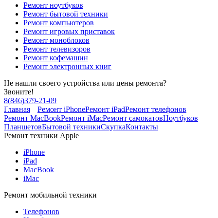
Ремонт ноутбуков
Ремонт бытовой техники
Ремонт компьютеров
Ремонт игровых приставок
Ремонт моноблоков
Ремонт телевизоров
Ремонт кофемашин
Ремонт электронных книг
Не нашли своего устройства или цены ремонта?
Звоните!
8
(
846
)
379-21-09
Главная
Ремонт iPhone
Ремонт iPad
Ремонт телефонов
Ремонт MacBook
Ремонт iMac
Ремонт самокатов
Ноутбуков
Планшетов
Бытовой техники
Скупка
Контакты
Ремонт техники Apple
iPhone
iPad
MacBook
iMac
Ремонт мобильной техники
Телефонов