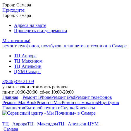
Город: Самара
Приходите:
Город: Самара
Адреса на карте
Проверить статус ремонта
Мы починим!
ремонт телефонов, ноутбуков, планшетов и техники в Самаре
ТЦ Аврора
ТЦ Максидом
ТЦ Апельсин
ЦУМ Самара
8
(
846
)
379-21-09
узнать срок и стоимость ремонта
пн-пт 10:00-20:00, сб-вс 10:00-20:00
Главная
Ремонт iPhone
Ремонт iPad
Ремонт телефонов
Ремонт MacBook
Ремонт iMac
Ремонт самокатов
Ноутбуков
Планшетов
Бытовой техники
Скупка
Контакты
ТЦ Аврора
ТЦ Максидом
ТЦ Апельсин
ЦУМ
Самара