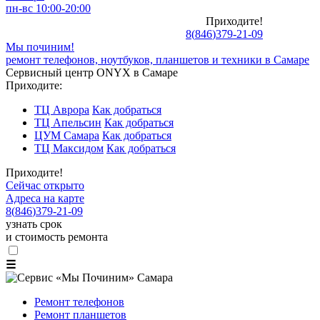
пн-вс 10:00-20:00
Приходите!
8
(
846
)
379-21-09
Мы починим!
ремонт телефонов, ноутбуков, планшетов и техники в Самаре
Сервисный центр ONYX в Самаре
Приходите:
ТЦ Аврора
Как добраться
ТЦ Апельсин
Как добраться
ЦУМ Самара
Как добраться
ТЦ Максидом
Как добраться
Приходите!
Сейчас открыто
Адреса на карте
8
(
846
)
379-21-09
узнать срок
и стоимость ремонта
☰
Ремонт телефонов
Ремонт планшетов