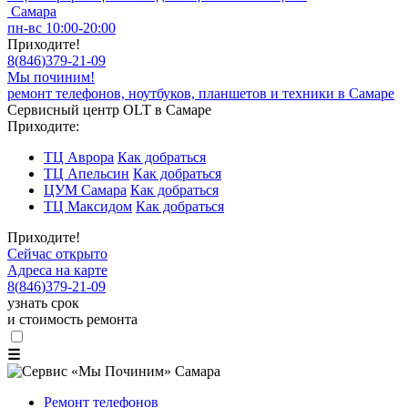
Самара
пн-вс 10:00-20:00
Приходите!
8
(
846
)
379-21-09
Мы починим!
ремонт телефонов, ноутбуков, планшетов и техники в Самаре
Сервисный центр OLT в Самаре
Приходите:
ТЦ Аврора
Как добраться
ТЦ Апельсин
Как добраться
ЦУМ Самара
Как добраться
ТЦ Максидом
Как добраться
Приходите!
Сейчас открыто
Адреса на карте
8
(
846
)
379-21-09
узнать срок
и стоимость ремонта
☰
Ремонт телефонов