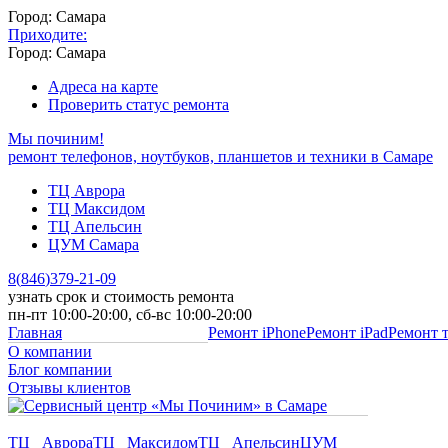
Город: Самара
Приходите:
Город: Самара
Адреса на карте
Проверить статус ремонта
Мы починим!
ремонт телефонов, ноутбуков, планшетов и техники в Самаре
ТЦ Аврора
ТЦ Максидом
ТЦ Апельсин
ЦУМ Самара
8
(
846
)
379-21-09
узнать срок и стоимость ремонта
пн-пт 10:00-20:00, сб-вс 10:00-20:00
Главная
Ремонт iPhone
Ремонт iPad
Ремонт 
О компании
Блог компании
Отзывы клиентов
ТЦ Аврора
ТЦ Максидом
ТЦ Апельсин
ЦУМ