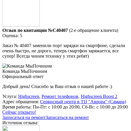
Отзыв по квитанции №C40407
(2-е обращение клиента)
Оценка: 5
Заказ № 40407 заменили порт зарядки на смартфоне, сделали
очень быстро, не дорого, теперь смартфон заряжается, все
супер! Всегда чиним технику у этих ребят)
Команда МыПочиним
Официальный ответ
Добрый день! Спасибо за Ваш отзыв о нашей работе :)
Услуга:
Highscreen
,
Ремонт телефонов
,
Highscreen Boost 2
Адрес обращения:
Сервисный центр в ТЦ "Аврора" (Самара)
Время работы:
Пн-Пт: с 10:00 до 20:00, Сб-Вс: с 10:00 до 20:00
Сейчас открыто!
Записаться на ремонт
Записаться на ремонт
Источник отзыва: