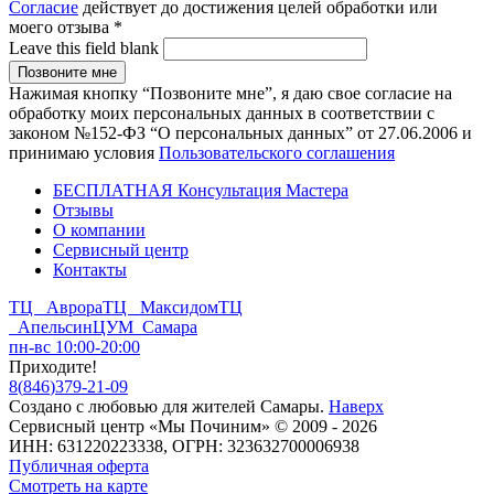
Согласие
действует до достижения целей обработки или
моего отзыва
*
Leave this field blank
Нажимая кнопку “Позвоните мне”, я даю свое согласие на
обработку моих персональных данных в соответствии с
законом №152-ФЗ “О персональных данных” от 27.06.2006 и
принимаю условия
Пользовательского соглашения
БЕСПЛАТНАЯ Консультация Мастера
Отзывы
О компании
Сервисный центр
Контакты
ТЦ Аврора
ТЦ Максидом
ТЦ
Апельсин
ЦУМ Самара
пн-вс 10:00-20:00
Приходите!
8
(
846
)
379-21-09
Создано с
любовью
для
жителей Самары
.
Наверх
Сервисный центр «Мы Починим» © 2009 - 2026
ИНН: 631220223338, ОГРН: 323632700006938
Публичная оферта
Смотреть на карте