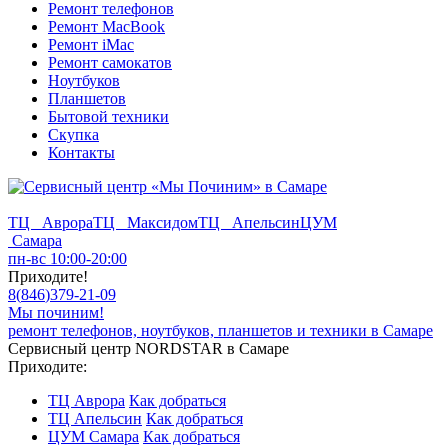
Ремонт телефонов
Ремонт MacBook
Ремонт iMac
Ремонт самокатов
Ноутбуков
Планшетов
Бытовой техники
Скупка
Контакты
ТЦ Аврора
ТЦ Максидом
ТЦ Апельсин
ЦУМ
Самара
пн-вс 10:00-20:00
Приходите!
8
(
846
)
379-21-09
Мы починим!
ремонт телефонов, ноутбуков, планшетов и техники в Самаре
Сервисный центр NORDSTAR в Самаре
Приходите:
ТЦ Аврора
Как добраться
ТЦ Апельсин
Как добраться
ЦУМ Самара
Как добраться