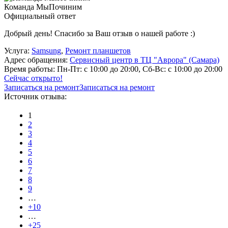
Команда МыПочиним
Официальный ответ
Добрый день! Спасибо за Ваш отзыв о нашей работе :)
Услуга:
Samsung
,
Ремонт планшетов
Адрес обращения:
Сервисный центр в ТЦ "Аврора" (Самара)
Время работы:
Пн-Пт: с 10:00 до 20:00, Сб-Вс: с 10:00 до 20:00
Сейчас открыто!
Записаться на ремонт
Записаться на ремонт
Источник отзыва:
1
2
3
4
5
6
7
8
9
…
+10
…
+25