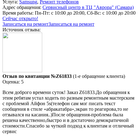
Услуга:
Samsung
,
Ремонт телефонов
Адрес обращения:
Сервисный центр в ТЦ "Аврора" (Самара)
Время работы:
Пн-Пт: с 10:00 до 20:00, Сб-Вс: с 10:00 до 20:00
Сейчас открыто!
Записаться на ремонт
Записаться на ремонт
Источник отзыва:
Отзыв по квитанции №Z61833
(1-е обращение клиента)
Оценка: 5
Всем доброго времени суток! Заказ Z61833.До обращения к
этим ребятам устал ходить по разным ремонтным мастерским
с проблемой Айфон 5s(телефон сам мог писать текст
сообщения в стиле «абракатабра»,экран то реагирова,то не
отзывался на касания..)После обращения-проблема была
решена качественно,быстро и в достаточно демократичной
стоимости.Спасибо за чуткий подход к клиентам и отличный
сервис