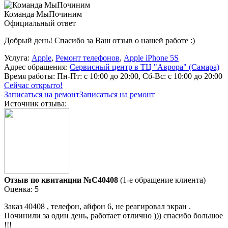
Команда МыПочиним
Официальный ответ
Добрый день! Спасибо за Ваш отзыв о нашей работе :)
Услуга:
Apple
,
Ремонт телефонов
,
Apple iPhone 5S
Адрес обращения:
Сервисный центр в ТЦ "Аврора" (Самара)
Время работы:
Пн-Пт: с 10:00 до 20:00, Сб-Вс: с 10:00 до 20:00
Сейчас открыто!
Записаться на ремонт
Записаться на ремонт
Источник отзыва:
Отзыв по квитанции №C40408
(1-е обращение клиента)
Оценка: 5
Заказ 40408 , телефон, айфон 6, не реагировал экран .
Починили за один день, работает отлично ))) спасибо большое
!!!