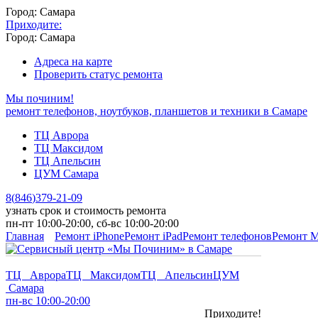
Город: Самара
Приходите:
Город: Самара
Адреса на карте
Проверить статус ремонта
Мы починим!
ремонт телефонов, ноутбуков, планшетов и техники в Самаре
ТЦ Аврора
ТЦ Максидом
ТЦ Апельсин
ЦУМ Самара
8
(
846
)
379-21-09
узнать срок и стоимость ремонта
пн-пт 10:00-20:00, сб-вс 10:00-20:00
Главная
Ремонт iPhone
Ремонт iPad
Ремонт телефонов
Ремонт 
ТЦ Аврора
ТЦ Максидом
ТЦ Апельсин
ЦУМ
Самара
пн-вс 10:00-20:00
Приходите!