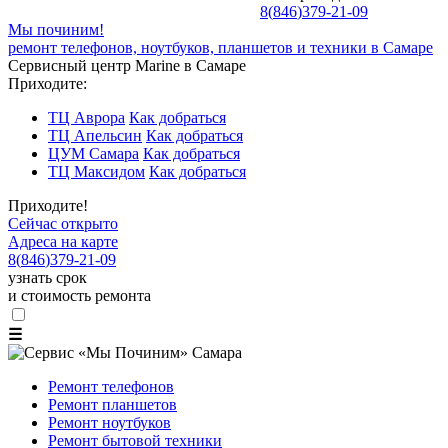
8
(
846
)
379-21-09
Мы починим!
ремонт телефонов, ноутбуков, планшетов и техники в Самаре
Сервисный центр Marine в Самаре
Приходите:
ТЦ Аврора
Как добраться
ТЦ Апельсин
Как добраться
ЦУМ Самара
Как добраться
ТЦ Максидом
Как добраться
Приходите!
Сейчас открыто
Адреса на карте
8
(
846
)
379-21-09
узнать срок
и стоимость ремонта
☰
Ремонт телефонов
Ремонт планшетов
Ремонт ноутбуков
Ремонт бытовой техники