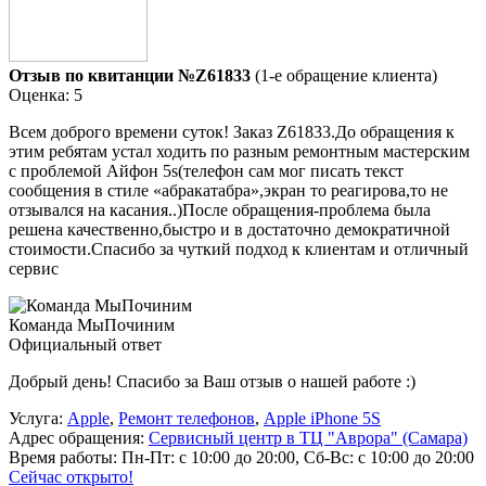
Отзыв по квитанции №Z61833
(1-е обращение клиента)
Оценка: 5
Всем доброго времени суток! Заказ Z61833.До обращения к
этим ребятам устал ходить по разным ремонтным мастерским
с проблемой Айфон 5s(телефон сам мог писать текст
сообщения в стиле «абракатабра»,экран то реагирова,то не
отзывался на касания..)После обращения-проблема была
решена качественно,быстро и в достаточно демократичной
стоимости.Спасибо за чуткий подход к клиентам и отличный
сервис
Команда МыПочиним
Официальный ответ
Добрый день! Спасибо за Ваш отзыв о нашей работе :)
Услуга:
Apple
,
Ремонт телефонов
,
Apple iPhone 5S
Адрес обращения:
Сервисный центр в ТЦ "Аврора" (Самара)
Время работы:
Пн-Пт: с 10:00 до 20:00, Сб-Вс: с 10:00 до 20:00
Сейчас открыто!