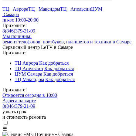
ТЦ Аврора
ТЦ Максидом
ТЦ Апельсин
ЦУМ
Самара
пн-вс 10:00-20:00
Приходите!
8
(
846
)
379-21-09
Мы починим!
ремонт телефонов, ноутбуков, планшетов и техники в Самаре
Сервисный центр LeTV в Самаре
Приходите:
ТЦ Аврора
Как добраться
ТЦ Апельсин
Как добраться
ЦУМ Самара
Как добраться
ТЦ Максидом
Как добраться
Приходите!
Откроется сегодня в 10:00
Адреса на карте
8
(
846
)
379-21-09
узнать срок
и стоимость ремонта
☰