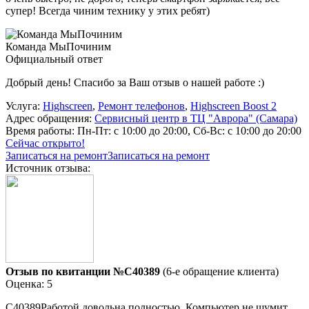
супер! Всегда чиним технику у этих ребят)
Команда МыПочиним
Официальный ответ
Добрый день! Спасибо за Ваш отзыв о нашей работе :)
Услуга:
Highscreen
,
Ремонт телефонов
,
Highscreen Boost 2
Адрес обращения:
Сервисный центр в ТЦ "Аврора" (Самара)
Время работы:
Пн-Пт: с 10:00 до 20:00, Сб-Вс: с 10:00 до 20:00
Сейчас открыто!
Записаться на ремонт
Записаться на ремонт
Источник отзыва:
Отзыв по квитанции №C40389
(6-е обращение клиента)
Оценка: 5
C40389Работой довольна полностью. Компьютер не шумит,