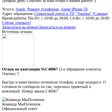
Добрый день! Спасибо за Ваш отзыв о нашей работе :)
Услуга:
Apple
,
Ремонт телефонов
,
Apple iPhone 5S
Адрес обращения:
Сервисный центр в ТЦ "Аврора" (Самара)
Время работы:
Пн-Пт: с 10:00 до 20:00, Сб-Вс: с 10:00 до 20:00
Сейчас открыто!
Записаться на ремонт
Записаться на ремонт
Источник отзыва:
Отзыв по квитанции №C40067
(2-е обращение клиента)
Оценка: 5
Быстро и качественно починили телефон, а ещё недорого. О
готовности сообщили по смс, персонал приятный и
вежливый. Номер заказа С40067
Команда МыПочиним
Официальный ответ