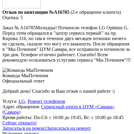
Отзыв по квитанции №A16785
(2-е обращение клиента)
Оценка: 5
Заказ № А16785Молодцы! Починили телефон LG Optimus G.
Перед этим обращался в "центр сервиса первый" на пр.
Кирова 316, но там в течении двух месяцев починки ничего
не сделали, сказали что могу его выкинуть. После обращения
в "Мы Починим" ЦУМ Самара, все исправили и починили за
три дня. Телефон отлично работает. Спасибо! Всем
рекомендую пользоваться услугами сервиса "Мы Починим"!!!
Команда МыПочиним
Официальный ответ
Добрый день! Спасибо за Ваш отзыв о нашей работе :)
Услуга:
LG
,
Ремонт телефонов
Адрес обращения:
Сервисный центр в ЦУМ «Самара»
(Самара)
Время работы:
Пн-Сб: с 10:00 до 19:45, Вс: с 10:00 до 18:45
Сейчас открыто!
Записаться на ремонт
Записаться на ремонт
Источник отзыва: