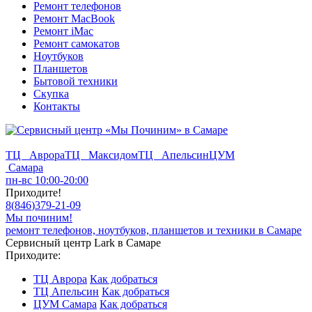
Ремонт телефонов
Ремонт MacBook
Ремонт iMac
Ремонт самокатов
Ноутбуков
Планшетов
Бытовой техники
Скупка
Контакты
ТЦ Аврора
ТЦ Максидом
ТЦ Апельсин
ЦУМ
Самара
пн-вс 10:00-20:00
Приходите!
8
(
846
)
379-21-09
Мы починим!
ремонт телефонов, ноутбуков, планшетов и техники в Самаре
Сервисный центр Lark в Самаре
Приходите:
ТЦ Аврора
Как добраться
ТЦ Апельсин
Как добраться
ЦУМ Самара
Как добраться