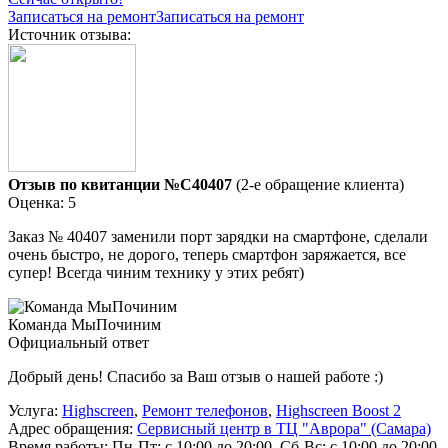
Записаться на ремонт
Записаться на ремонт
Источник отзыва:
Отзыв по квитанции №C40407
(2-е обращение клиента)
Оценка: 5
Заказ № 40407 заменили порт зарядки на смартфоне, сделали
очень быстро, не дорого, теперь смартфон заряжается, все
супер! Всегда чиним технику у этих ребят)
Команда МыПочиним
Официальный ответ
Добрый день! Спасибо за Ваш отзыв о нашей работе :)
Услуга:
Highscreen
,
Ремонт телефонов
,
Highscreen Boost 2
Адрес обращения:
Сервисный центр в ТЦ "Аврора" (Самара)
Время работы:
Пн-Пт: с 10:00 до 20:00, Сб-Вс: с 10:00 до 20:00