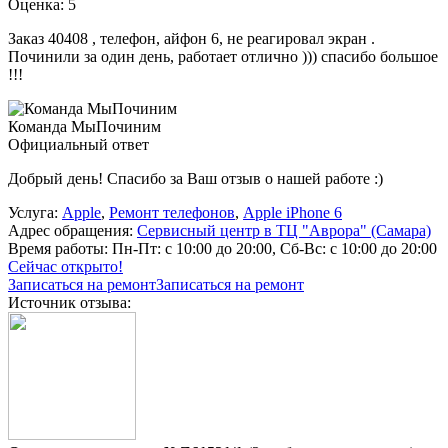
Оценка: 5
Заказ 40408 , телефон, айфон 6, не реагировал экран .
Починили за один день, работает отлично ))) спасибо большое
!!!
Команда МыПочиним
Официальный ответ
Добрый день! Спасибо за Ваш отзыв о нашей работе :)
Услуга:
Apple
,
Ремонт телефонов
,
Apple iPhone 6
Адрес обращения:
Сервисный центр в ТЦ "Аврора" (Самара)
Время работы:
Пн-Пт: с 10:00 до 20:00, Сб-Вс: с 10:00 до 20:00
Сейчас открыто!
Записаться на ремонт
Записаться на ремонт
Источник отзыва: