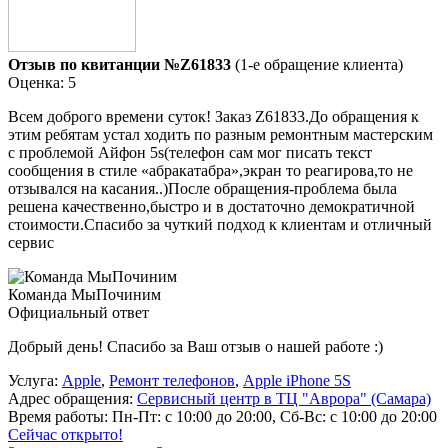
Отзыв по квитанции №Z61833
(1-е обращение клиента)
Оценка: 5
Всем доброго времени суток! Заказ Z61833.До обращения к
этим ребятам устал ходить по разным ремонтным мастерским
с проблемой Айфон 5s(телефон сам мог писать текст
сообщения в стиле «абракатабра»,экран то реагирова,то не
отзывался на касания..)После обращения-проблема была
решена качественно,быстро и в достаточно демократичной
стоимости.Спасибо за чуткий подход к клиентам и отличный
сервис
Команда МыПочиним
Официальный ответ
Добрый день! Спасибо за Ваш отзыв о нашей работе :)
Услуга:
Apple
,
Ремонт телефонов
,
Apple iPhone 5S
Адрес обращения:
Сервисный центр в ТЦ "Аврора" (Самара)
Время работы:
Пн-Пт: с 10:00 до 20:00, Сб-Вс: с 10:00 до 20:00
Сейчас открыто!