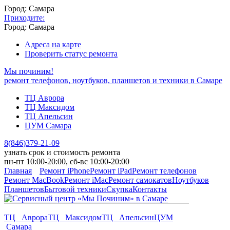
Город: Самара
Приходите:
Город: Самара
Адреса на карте
Проверить статус ремонта
Мы починим!
ремонт телефонов, ноутбуков, планшетов и техники в Самаре
ТЦ Аврора
ТЦ Максидом
ТЦ Апельсин
ЦУМ Самара
8
(
846
)
379-21-09
узнать срок и стоимость ремонта
пн-пт 10:00-20:00, сб-вс 10:00-20:00
Главная
Ремонт iPhone
Ремонт iPad
Ремонт телефонов
Ремонт MacBook
Ремонт iMac
Ремонт самокатов
Ноутбуков
Планшетов
Бытовой техники
Скупка
Контакты
ТЦ Аврора
ТЦ Максидом
ТЦ Апельсин
ЦУМ
Самара