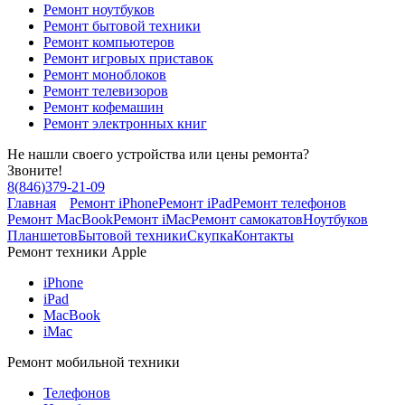
Ремонт ноутбуков
Ремонт бытовой техники
Ремонт компьютеров
Ремонт игровых приставок
Ремонт моноблоков
Ремонт телевизоров
Ремонт кофемашин
Ремонт электронных книг
Не нашли своего устройства или цены ремонта?
Звоните!
8
(
846
)
379-21-09
Главная
Ремонт iPhone
Ремонт iPad
Ремонт телефонов
Ремонт MacBook
Ремонт iMac
Ремонт самокатов
Ноутбуков
Планшетов
Бытовой техники
Скупка
Контакты
Ремонт техники Apple
iPhone
iPad
MacBook
iMac
Ремонт мобильной техники
Телефонов