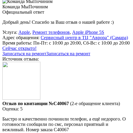
Команда МыПочиним
Официальный ответ
Добрый день! Спасибо за Ваш отзыв о нашей работе :)
Услуга:
Apple
,
Ремонт телефонов
,
Apple iPhone 5S
Адрес обращения:
Сервисный центр в ТЦ "Аврора" (Самара)
Время работы:
Пн-Пт: с 10:00 до 20:00, Сб-Вс: с 10:00 до 20:00
Сейчас открыто!
Записаться на ремонт
Записаться на ремонт
Источник отзыва:
Отзыв по квитанции №C40067
(2-е обращение клиента)
Оценка: 5
Быстро и качественно починили телефон, а ещё недорого. О
готовности сообщили по смс, персонал приятный и
вежливый. Номер заказа С40067