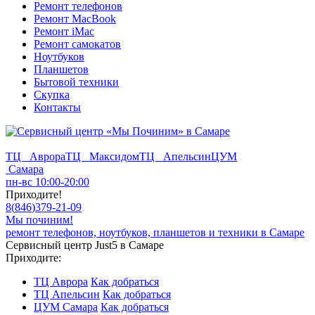
Ремонт телефонов
Ремонт MacBook
Ремонт iMac
Ремонт самокатов
Ноутбуков
Планшетов
Бытовой техники
Скупка
Контакты
ТЦ Аврора
ТЦ Максидом
ТЦ Апельсин
ЦУМ
Самара
пн-вс 10:00-20:00
Приходите!
8
(
846
)
379-21-09
Мы починим!
ремонт телефонов, ноутбуков, планшетов и техники в Самаре
Сервисный центр Just5 в Самаре
Приходите:
ТЦ Аврора
Как добраться
ТЦ Апельсин
Как добраться
ЦУМ Самара
Как добраться