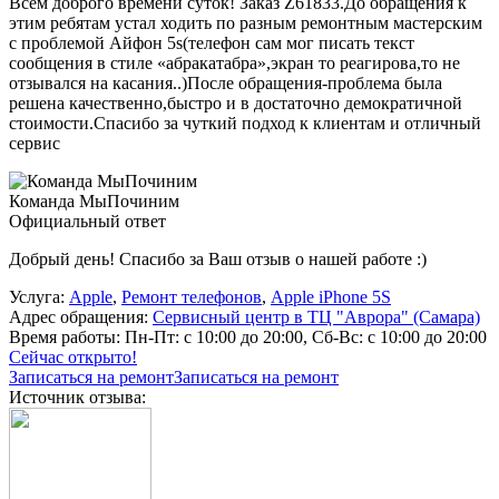
Всем доброго времени суток! Заказ Z61833.До обращения к
этим ребятам устал ходить по разным ремонтным мастерским
с проблемой Айфон 5s(телефон сам мог писать текст
сообщения в стиле «абракатабра»,экран то реагирова,то не
отзывался на касания..)После обращения-проблема была
решена качественно,быстро и в достаточно демократичной
стоимости.Спасибо за чуткий подход к клиентам и отличный
сервис
Команда МыПочиним
Официальный ответ
Добрый день! Спасибо за Ваш отзыв о нашей работе :)
Услуга:
Apple
,
Ремонт телефонов
,
Apple iPhone 5S
Адрес обращения:
Сервисный центр в ТЦ "Аврора" (Самара)
Время работы:
Пн-Пт: с 10:00 до 20:00, Сб-Вс: с 10:00 до 20:00
Сейчас открыто!
Записаться на ремонт
Записаться на ремонт
Источник отзыва: