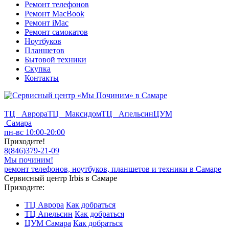
Ремонт телефонов
Ремонт MacBook
Ремонт iMac
Ремонт самокатов
Ноутбуков
Планшетов
Бытовой техники
Скупка
Контакты
ТЦ Аврора
ТЦ Максидом
ТЦ Апельсин
ЦУМ
Самара
пн-вс 10:00-20:00
Приходите!
8
(
846
)
379-21-09
Мы починим!
ремонт телефонов, ноутбуков, планшетов и техники в Самаре
Сервисный центр Irbis в Самаре
Приходите:
ТЦ Аврора
Как добраться
ТЦ Апельсин
Как добраться
ЦУМ Самара
Как добраться