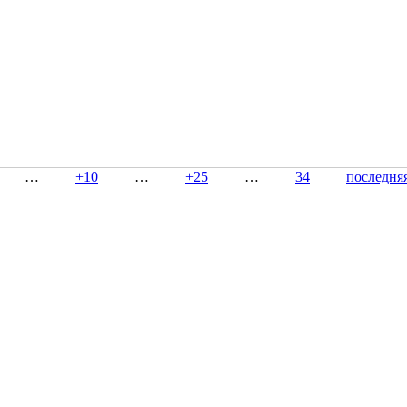
…
+10
…
+25
…
34
последня