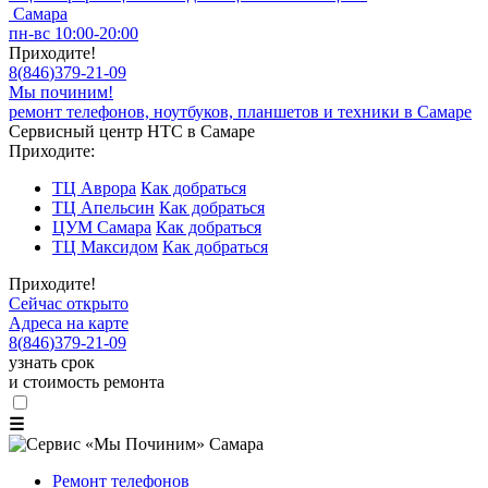
Самара
пн-вс 10:00-20:00
Приходите!
8
(
846
)
379-21-09
Мы починим!
ремонт телефонов, ноутбуков, планшетов и техники в Самаре
Сервисный центр HTC в Самаре
Приходите:
ТЦ Аврора
Как добраться
ТЦ Апельсин
Как добраться
ЦУМ Самара
Как добраться
ТЦ Максидом
Как добраться
Приходите!
Сейчас открыто
Адреса на карте
8
(
846
)
379-21-09
узнать срок
и стоимость ремонта
☰
Ремонт телефонов