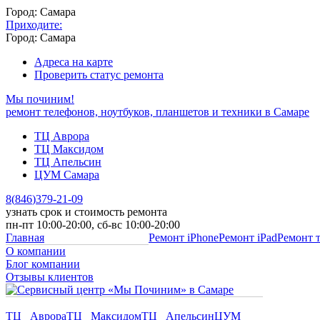
Город: Самара
Приходите:
Город: Самара
Адреса на карте
Проверить статус ремонта
Мы починим!
ремонт телефонов, ноутбуков, планшетов и техники в Самаре
ТЦ Аврора
ТЦ Максидом
ТЦ Апельсин
ЦУМ Самара
8
(
846
)
379-21-09
узнать срок и стоимость ремонта
пн-пт 10:00-20:00, сб-вс 10:00-20:00
Главная
Ремонт iPhone
Ремонт iPad
Ремонт 
О компании
Блог компании
Отзывы клиентов
ТЦ Аврора
ТЦ Максидом
ТЦ Апельсин
ЦУМ