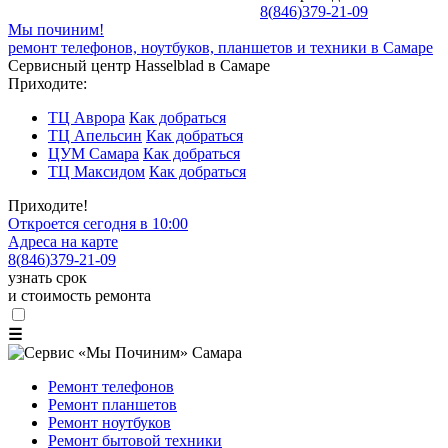
8
(
846
)
379-21-09
Мы починим!
ремонт телефонов, ноутбуков, планшетов и техники в Самаре
Сервисный центр Hasselblad в Самаре
Приходите:
ТЦ Аврора
Как добраться
ТЦ Апельсин
Как добраться
ЦУМ Самара
Как добраться
ТЦ Максидом
Как добраться
Приходите!
Откроется сегодня в 10:00
Адреса на карте
8
(
846
)
379-21-09
узнать срок
и стоимость ремонта
☰
Ремонт телефонов
Ремонт планшетов
Ремонт ноутбуков
Ремонт бытовой техники