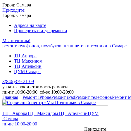
Город: Самара
Приходите:
Город: Самара
Адреса на карте
Проверить статус ремонта
Мы починим!
ремонт телефонов, ноутбуков, планшетов и техники в Самаре
ТЦ Аврора
ТЦ Максидом
ТЦ Апельсин
ЦУМ Самара
8
(
846
)
379-21-09
узнать срок и стоимость ремонта
пн-пт 10:00-20:00, сб-вс 10:00-20:00
Главная
Ремонт iPhone
Ремонт iPad
Ремонт телефонов
Ремонт 
ТЦ Аврора
ТЦ Максидом
ТЦ Апельсин
ЦУМ
Самара
пн-вс 10:00-20:00
Приходите!