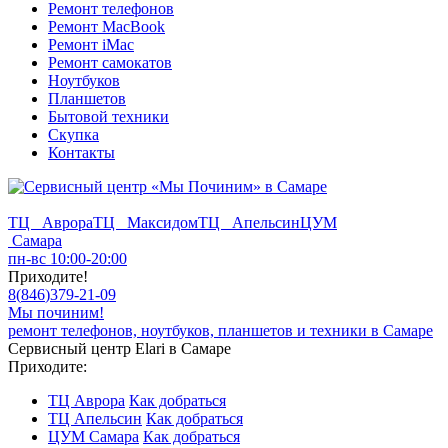
Ремонт телефонов
Ремонт MacBook
Ремонт iMac
Ремонт самокатов
Ноутбуков
Планшетов
Бытовой техники
Скупка
Контакты
ТЦ Аврора
ТЦ Максидом
ТЦ Апельсин
ЦУМ
Самара
пн-вс 10:00-20:00
Приходите!
8
(
846
)
379-21-09
Мы починим!
ремонт телефонов, ноутбуков, планшетов и техники в Самаре
Сервисный центр Elari в Самаре
Приходите:
ТЦ Аврора
Как добраться
ТЦ Апельсин
Как добраться
ЦУМ Самара
Как добраться