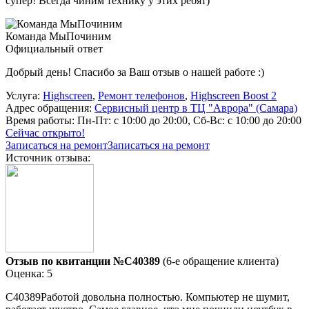
супер! Всегда чиним технику у этих ребят)
Команда МыПочиним
Официальный ответ
Добрый день! Спасибо за Ваш отзыв о нашей работе :)
Услуга:
Highscreen
,
Ремонт телефонов
,
Highscreen Boost 2
Адрес обращения:
Сервисный центр в ТЦ "Аврора" (Самара)
Время работы:
Пн-Пт: с 10:00 до 20:00, Сб-Вс: с 10:00 до 20:00
Сейчас открыто!
Записаться на ремонт
Записаться на ремонт
Источник отзыва:
Отзыв по квитанции №C40389
(6-е обращение клиента)
Оценка: 5
C40389Работой довольна полностью. Компьютер не шумит,