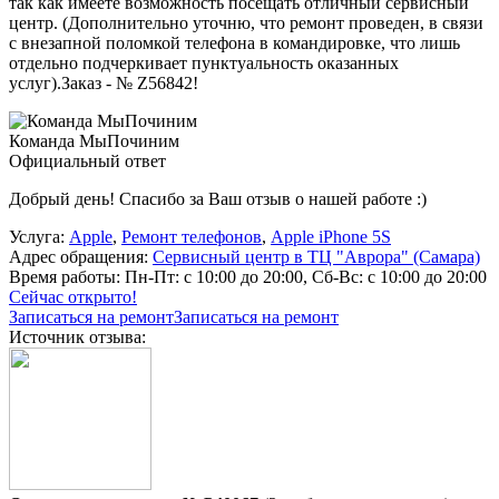
так как имеете возможность посещать отличный сервисный
центр. (Дополнительно уточню, что ремонт проведен, в связи
с внезапной поломкой телефона в командировке, что лишь
отдельно подчеркивает пунктуальность оказанных
услуг).Заказ - № Z56842!
Команда МыПочиним
Официальный ответ
Добрый день! Спасибо за Ваш отзыв о нашей работе :)
Услуга:
Apple
,
Ремонт телефонов
,
Apple iPhone 5S
Адрес обращения:
Сервисный центр в ТЦ "Аврора" (Самара)
Время работы:
Пн-Пт: с 10:00 до 20:00, Сб-Вс: с 10:00 до 20:00
Сейчас открыто!
Записаться на ремонт
Записаться на ремонт
Источник отзыва: