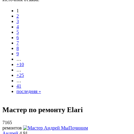
1
2
3
4
5
6
7
8
9
…
+10
…
+25
…
41
последняя »
Мастер по ремонту Elari
7165
ремонтов
Андрей
4.91