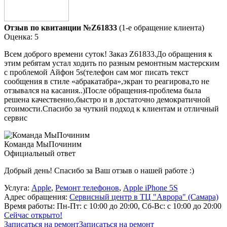
Отзыв по квитанции №Z61833
(1-е обращение клиента)
Оценка: 5
Всем доброго времени суток! Заказ Z61833.До обращения к
этим ребятам устал ходить по разным ремонтным мастерским
с проблемой Айфон 5s(телефон сам мог писать текст
сообщения в стиле «абракатабра»,экран то реагирова,то не
отзывался на касания..)После обращения-проблема была
решена качественно,быстро и в достаточно демократичной
стоимости.Спасибо за чуткий подход к клиентам и отличный
сервис
Команда МыПочиним
Официальный ответ
Добрый день! Спасибо за Ваш отзыв о нашей работе :)
Услуга:
Apple
,
Ремонт телефонов
,
Apple iPhone 5S
Адрес обращения:
Сервисный центр в ТЦ "Аврора" (Самара)
Время работы:
Пн-Пт: с 10:00 до 20:00, Сб-Вс: с 10:00 до 20:00
Сейчас открыто!
Записаться на ремонт
Записаться на ремонт