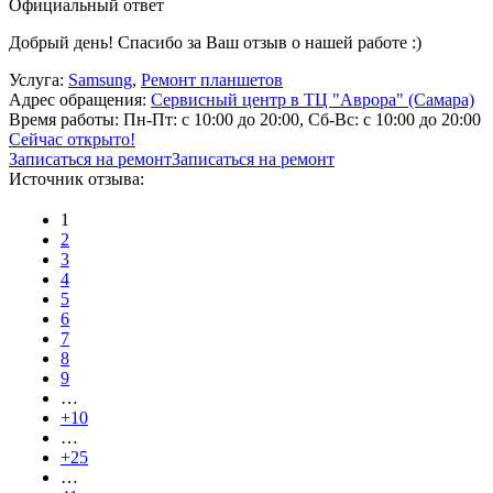
Официальный ответ
Добрый день! Спасибо за Ваш отзыв о нашей работе :)
Услуга:
Samsung
,
Ремонт планшетов
Адрес обращения:
Сервисный центр в ТЦ "Аврора" (Самара)
Время работы:
Пн-Пт: с 10:00 до 20:00, Сб-Вс: с 10:00 до 20:00
Сейчас открыто!
Записаться на ремонт
Записаться на ремонт
Источник отзыва:
1
2
3
4
5
6
7
8
9
…
+10
…
+25
…