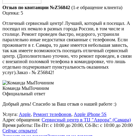
Отзыв по квитанции №Z56842
(1-е обращение клиента)
Оценка: 5
Отличный сервисный центр! Лучший, который я посещал. А
посещал их немало в разных города России, в том числе и
столице. Ремонт проведен быстро, недорого, устранили
параллельно иные недостатки связанные с телефоном. Если
проживаете в г. Самара, то даже имеется небольшая зависть,
так как имеете возможность посещать отличный сервисный
центр. (Дополнительно уточню, что ремонт проведен, в связи
с внезапной поломкой телефона в командировке, что лишь
отдельно подчеркивает пунктуальность оказанных
услуг).Заказ - № Z56842!
Команда МыПочиним
Официальный ответ
Добрый день! Спасибо за Ваш отзыв о нашей работе :)
Услуга:
Apple
,
Ремонт телефонов
,
Apple iPhone 5S
Адрес обращения:
Сервисный центр в ТЦ "Аврора" (Самара)
Время работы:
Пн-Пт: с 10:00 до 20:00, Сб-Вс: с 10:00 до 20:00
Сейчас открыто!