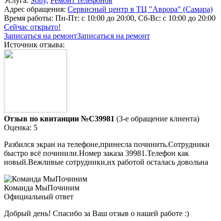
Услуга:
Sony
,
Ремонт телефонов
Адрес обращения:
Сервисный центр в ТЦ "Аврора" (Самара)
Время работы:
Пн-Пт: с 10:00 до 20:00, Сб-Вс: с 10:00 до 20:00
Сейчас открыто!
Записаться на ремонт
Записаться на ремонт
Источник отзыва:
Отзыв по квитанции №C39981
(3-е обращение клиента)
Оценка: 5
Разбился экран на телефоне,принесла починить.Сотрудники
быстро всё починили.Номер заказа 39981.Телефон как
новый.Вежливые сотрудники,их работой осталась довольна
Команда МыПочиним
Официальный ответ
Добрый день! Спасибо за Ваш отзыв о нашей работе :)