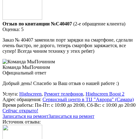
Отзыв по квитанции №C40407
(2-е обращение клиента)
Оценка: 5
Заказ № 40407 заменили порт зарядки на смартфоне, сделали
очень быстро, не дорого, теперь смартфон заряжается, все
супер! Всегда чиним технику у этих ребят)
Команда МыПочиним
Официальный ответ
Добрый день! Спасибо за Ваш отзыв о нашей работе :)
Услуга:
Highscreen
,
Ремонт телефонов
,
Highscreen Boost 2
Адрес обращения:
Сервисный центр в ТЦ "Аврора" (Самара)
Время работы:
Пн-Пт: с 10:00 до 20:00, Сб-Вс: с 10:00 до 20:00
Сейчас открыто!
Записаться на ремонт
Записаться на ремонт
Источник отзыва: