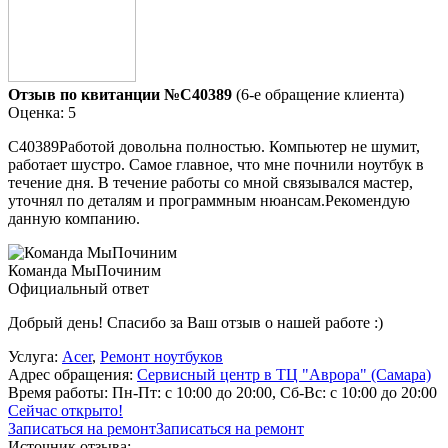
Отзыв по квитанции №C40389
(6-е обращение клиента)
Оценка: 5
C40389Работой довольна полностью. Компьютер не шумит,
работает шустро. Самое главное, что мне почнили ноутбук в
течение дня. В течение работы со мной связывался мастер,
уточнял по деталям и программным нюансам.Рекомендую
данную компанию.
Команда МыПочиним
Официальный ответ
Добрый день! Спасибо за Ваш отзыв о нашей работе :)
Услуга:
Acer
,
Ремонт ноутбуков
Адрес обращения:
Сервисный центр в ТЦ "Аврора" (Самара)
Время работы:
Пн-Пт: с 10:00 до 20:00, Сб-Вс: с 10:00 до 20:00
Сейчас открыто!
Записаться на ремонт
Записаться на ремонт
Источник отзыва: