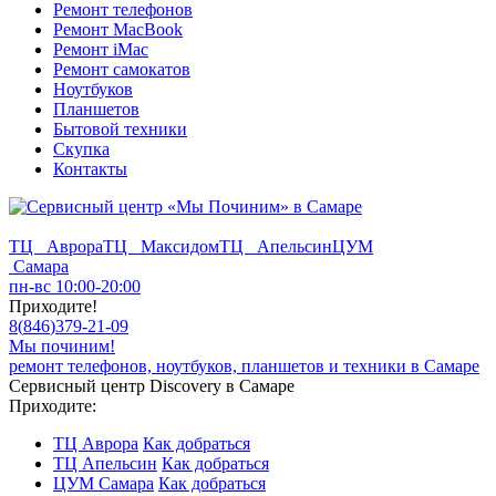
Ремонт телефонов
Ремонт MacBook
Ремонт iMac
Ремонт самокатов
Ноутбуков
Планшетов
Бытовой техники
Скупка
Контакты
ТЦ Аврора
ТЦ Максидом
ТЦ Апельсин
ЦУМ
Самара
пн-вс 10:00-20:00
Приходите!
8
(
846
)
379-21-09
Мы починим!
ремонт телефонов, ноутбуков, планшетов и техники в Самаре
Сервисный центр Discovery в Самаре
Приходите:
ТЦ Аврора
Как добраться
ТЦ Апельсин
Как добраться
ЦУМ Самара
Как добраться