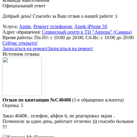
Команда МыПочиним
Официальный ответ
Добрый день! Спасибо за Ваш отзыв о нашей работе :)
Услуга:
Apple
,
Ремонт телефонов
,
Apple iPhone 5S
Адрес обращения:
Сервисный центр в ТЦ "Аврора" (Самара)
Время работы:
Пн-Пт: с 10:00 до 20:00, Сб-Вс: с 10:00 до 20:00
Сейчас открыто!
Записаться на ремонт
Записаться на ремонт
Источник отзыва:
Отзыв по квитанции №C40408
(1-е обращение клиента)
Оценка: 5
Заказ 40408 , телефон, айфон 6, не реагировал экран .
Починили за один день, работает отлично ))) спасибо большое
!!!