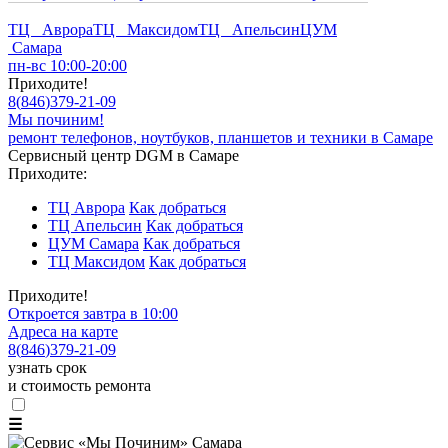
ТЦ Аврора
ТЦ Максидом
ТЦ Апельсин
ЦУМ
Самара
пн-вс 10:00-20:00
Приходите!
8
(
846
)
379-21-09
Мы починим!
ремонт телефонов, ноутбуков, планшетов и техники в Самаре
Сервисный центр DGM в Самаре
Приходите:
ТЦ Аврора
Как добраться
ТЦ Апельсин
Как добраться
ЦУМ Самара
Как добраться
ТЦ Максидом
Как добраться
Приходите!
Откроется завтра в 10:00
Адреса на карте
8
(
846
)
379-21-09
узнать срок
и стоимость ремонта
☰