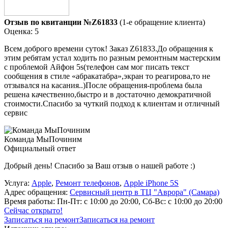
Отзыв по квитанции №Z61833
(1-е обращение клиента)
Оценка: 5
Всем доброго времени суток! Заказ Z61833.До обращения к
этим ребятам устал ходить по разным ремонтным мастерским
с проблемой Айфон 5s(телефон сам мог писать текст
сообщения в стиле «абракатабра»,экран то реагирова,то не
отзывался на касания..)После обращения-проблема была
решена качественно,быстро и в достаточно демократичной
стоимости.Спасибо за чуткий подход к клиентам и отличный
сервис
Команда МыПочиним
Официальный ответ
Добрый день! Спасибо за Ваш отзыв о нашей работе :)
Услуга:
Apple
,
Ремонт телефонов
,
Apple iPhone 5S
Адрес обращения:
Сервисный центр в ТЦ "Аврора" (Самара)
Время работы:
Пн-Пт: с 10:00 до 20:00, Сб-Вс: с 10:00 до 20:00
Сейчас открыто!
Записаться на ремонт
Записаться на ремонт