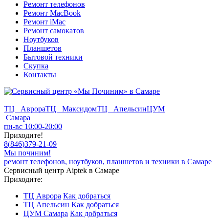
Ремонт телефонов
Ремонт MacBook
Ремонт iMac
Ремонт самокатов
Ноутбуков
Планшетов
Бытовой техники
Скупка
Контакты
ТЦ Аврора
ТЦ Максидом
ТЦ Апельсин
ЦУМ
Самара
пн-вс 10:00-20:00
Приходите!
8
(
846
)
379-21-09
Мы починим!
ремонт телефонов, ноутбуков, планшетов и техники в Самаре
Сервисный центр Aiptek в Самаре
Приходите:
ТЦ Аврора
Как добраться
ТЦ Апельсин
Как добраться
ЦУМ Самара
Как добраться