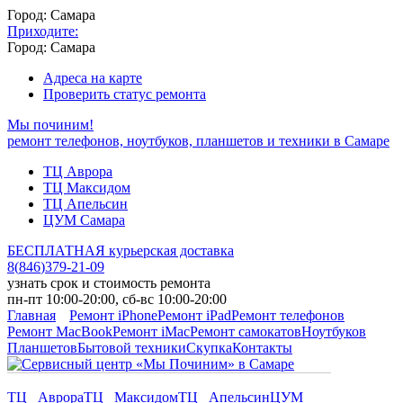
Город: Самара
Приходите:
Город: Самара
Адреса на карте
Проверить статус ремонта
Мы починим!
ремонт телефонов, ноутбуков, планшетов и техники в Самаре
ТЦ Аврора
ТЦ Максидом
ТЦ Апельсин
ЦУМ Самара
БЕСПЛАТНАЯ курьерская доставка
8
(
846
)
379-21-09
узнать срок и стоимость ремонта
пн-пт 10:00-20:00, сб-вс 10:00-20:00
Главная
Ремонт iPhone
Ремонт iPad
Ремонт телефонов
Ремонт MacBook
Ремонт iMac
Ремонт самокатов
Ноутбуков
Планшетов
Бытовой техники
Скупка
Контакты
ТЦ Аврора
ТЦ Максидом
ТЦ Апельсин
ЦУМ