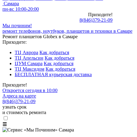
Самара
пн-вс 10:00-20:00
Приходите!
8
(
846
)
379-21-09
Мы починим!
ремонт телефонов, ноутбуков, планшетов и техники в Самаре
Ремонт планшетов Globex в Самаре
Приходите:
ТЦ Аврора
Как добраться
ТЦ Апельсин
Как добраться
ЦУМ Самара
Как добраться
ТЦ Максидом
Как добраться
БЕСПЛАТНАЯ курьерская доставка
Приходите!
Откроется сегодня в 10:00
Адреса на карте
8
(
846
)
379-21-09
узнать срок
и стоимость ремонта
☰