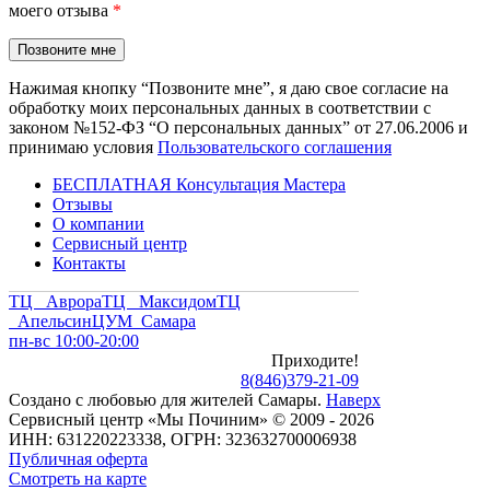
моего отзыва
*
Нажимая кнопку “Позвоните мне”, я даю свое согласие на
обработку моих персональных данных в соответствии с
законом №152-ФЗ “О персональных данных” от 27.06.2006 и
принимаю условия
Пользовательского соглашения
БЕСПЛАТНАЯ Консультация Мастера
Отзывы
О компании
Сервисный центр
Контакты
ТЦ Аврора
ТЦ Максидом
ТЦ
Апельсин
ЦУМ Самара
пн-вс 10:00-20:00
Приходите!
8
(
846
)
379-21-09
Создано с
любовью
для
жителей Самары
.
Наверх
Сервисный центр «Мы Починим» © 2009 - 2026
ИНН: 631220223338, ОГРН: 323632700006938
Публичная оферта
Смотреть на карте