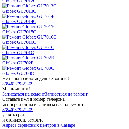
Globex GU7012C
Globex GU7013C
Globex GU7014C
Globex GU7015C
Globex GU7016C
Globex GU701C
Globex GU702R
Globex GU703C
Не нашли свою модель? Звоните!
8
(
846
)
379-21-09
Мы починим!
Записаться на ремонт
Записаться на ремонт
Оставьте имя и номер телефона
мы перезвоним и запишем вас на ремонт
8
(
846
)
379-21-09
узнать срок
и стоимость ремонта
Адреса сервисных центров в Самаре