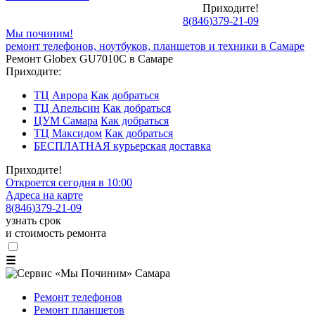
Приходите!
8
(
846
)
379-21-09
Мы починим!
ремонт телефонов, ноутбуков, планшетов и техники в Самаре
Ремонт Globex GU7010C в Самаре
Приходите:
ТЦ Аврора
Как добраться
ТЦ Апельсин
Как добраться
ЦУМ Самара
Как добраться
ТЦ Максидом
Как добраться
БЕСПЛАТНАЯ курьерская доставка
Приходите!
Откроется сегодня в 10:00
Адреса на карте
8
(
846
)
379-21-09
узнать срок
и стоимость ремонта
☰
Ремонт телефонов
Ремонт планшетов