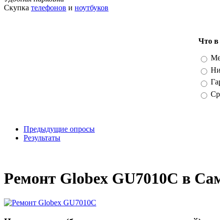
Скупка
телефонов
и
ноутбуков
Что в
Вари
Ме
Ни
Га
Ср
Предыдущие опросы
Результаты
_
Ремонт Globex GU7010C в Са