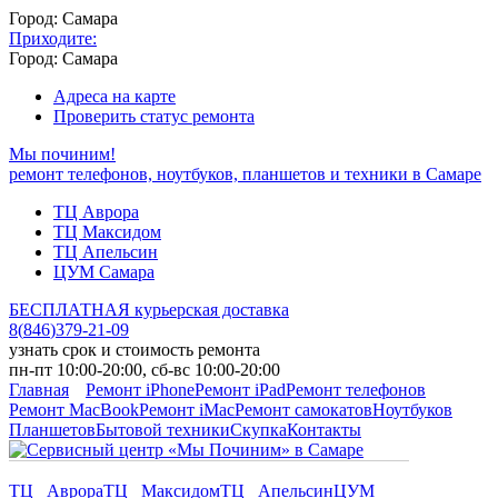
Город: Самара
Приходите:
Город: Самара
Адреса на карте
Проверить статус ремонта
Мы починим!
ремонт телефонов, ноутбуков, планшетов и техники в Самаре
ТЦ Аврора
ТЦ Максидом
ТЦ Апельсин
ЦУМ Самара
БЕСПЛАТНАЯ курьерская доставка
8
(
846
)
379-21-09
узнать срок и стоимость ремонта
пн-пт 10:00-20:00, сб-вс 10:00-20:00
Главная
Ремонт iPhone
Ремонт iPad
Ремонт телефонов
Ремонт MacBook
Ремонт iMac
Ремонт самокатов
Ноутбуков
Планшетов
Бытовой техники
Скупка
Контакты
ТЦ Аврора
ТЦ Максидом
ТЦ Апельсин
ЦУМ