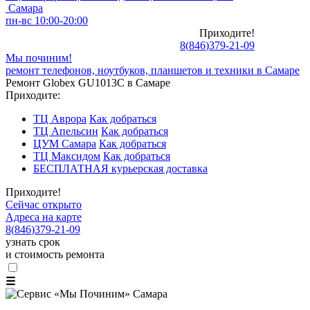
Самара
пн-вс 10:00-20:00
Приходите!
8
(
846
)
379-21-09
Мы починим!
ремонт телефонов, ноутбуков, планшетов и техники в Самаре
Ремонт Globex GU1013C в Самаре
Приходите:
ТЦ Аврора
Как добраться
ТЦ Апельсин
Как добраться
ЦУМ Самара
Как добраться
ТЦ Максидом
Как добраться
БЕСПЛАТНАЯ курьерская доставка
Приходите!
Сейчас открыто
Адреса на карте
8
(
846
)
379-21-09
узнать срок
и стоимость ремонта
☰